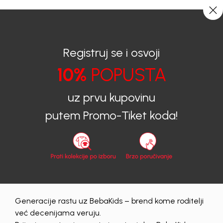
CIJENA ISPORUKE ZA SVE PORUDŽBINE IZNOSI 9KM
0
0
Registruj se i osvoji
10%
POPUSTA
BEBAKIDS
Shop by look
boys summer 23
uz prvu kupovinu
Shop by look
|
29/05/2023
putem Promo-Tiket koda!
boys summer 23
Generacije rastu uz BebaKids – brend kome roditelji
već decenijama veruju.