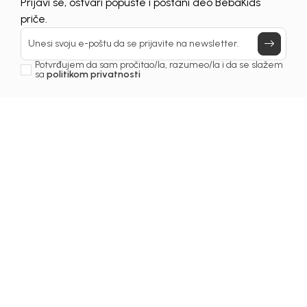
Prijavi se, ostvari popuste i postani deo BebaKids
priče.
Unesi svoju e-poštu da se prijavite na newsletter.
Potvrđujem da sam pročitao/la, razumeo/la i da se slažem
sa
politikom privatnosti
Naš izbor za vas
Istražite našu ponudu i proizvode istaknute u članku.
20
%