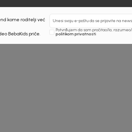
nd kome roditelji već
Unesi svoju e-poštu da se prijavite na news
Potvrđujem da sam pročitao/la, razumeo/l
 deo BebaKids priče.
politikom privatnosti
 by look
Shop by look
rls summer 23
baby boys
summer 23
Detaljnije
Detal
5/2023
29/05/2023