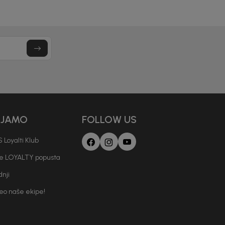
AJAMO
FOLLOW US
 Loyalti Klub
je LOYALTY popusta
nji
deo naše ekipe!