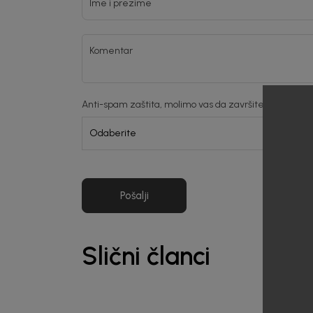
Ime i prezime
Komentar
Anti-spam zaštita, molimo vas da završite verifikaciju. 
Pošalji
Slični članci