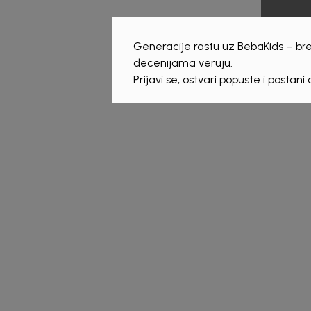
Generacije rastu uz BebaKids – bre
decenijama veruju.
Prijavi se, ostvari popuste i postani
Shop by look
Shop
boys summer 23
gi
Detaljnije
29/05/2023
29/0