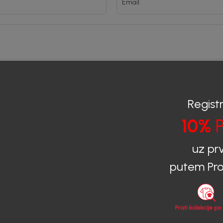
Email
2 + 3 :
Registr
10%
P
uz pr
putem Pro