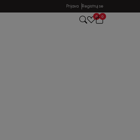
Prijava
Registruj se
0
0