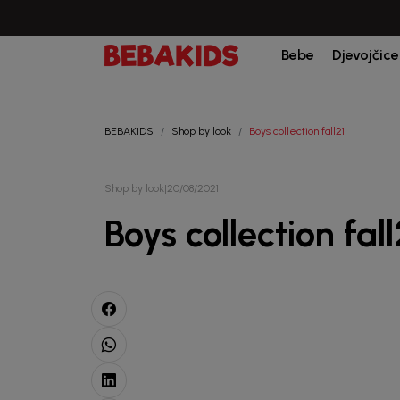
Bebe
Djevojčice
BEBAKIDS
Shop by look
Boys collection fall21
Shop by look
|
20/08/2021
Boys collection fall