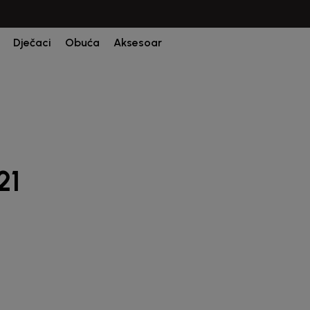
CIJENA ISPORUKE ZA SVE PORUDŽBINE IZNOSI 9KM
Dječaci
Obuća
Aksesoar
21