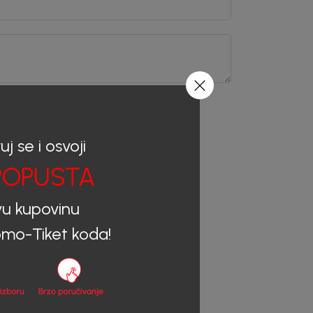
uj se i osvoji
OPUSTA
vu kupovinu
mo-Tiket koda!