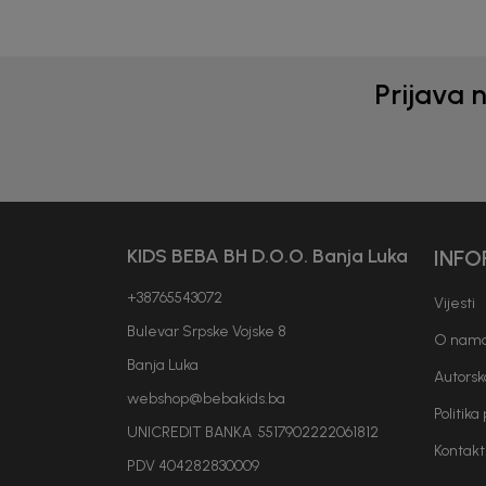
Prijava 
KIDS BEBA BH D.O.O. Banja Luka
INFO
+38765543072
Vijesti
Bulevar Srpske Vojske 8
O nam
Banja Luka
Autorsk
webshop@bebakids.ba
Politika
UNICREDIT BANKA 5517902222061812
Kontakt
PDV 404282830009