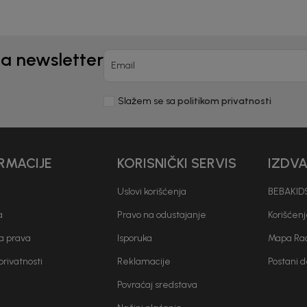
na newsletter
Email
Slažem se sa
politikom privatnosti
RMACIJE
KORISNIČKI SERVIS
IZDV
Uslovi korišćenja
BEBAKIDS
a
Pravo na odustajanje
Korišćen
a prava
Isporuka
Mapa Rad
 privatnosti
Reklamacije
Postani 
Povraćaj sredstava