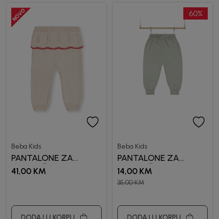
60
%
Beba Kids
Beba Kids
PANTALONE ZA
PANTALONE ZA
DJEVOJČICE BEBAKIDS
DJEVOJČICE ADA
41,00
KM
14,00
KM
35,00
KM
DODAJ U KORPU
DODAJ U KORPU