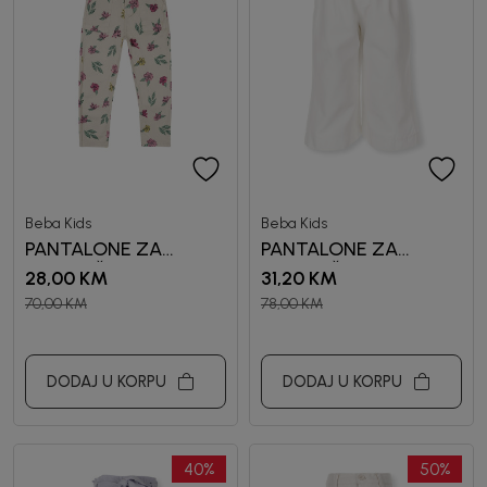
Beba Kids
Beba Kids
PANTALONE ZA
PANTALONE ZA
DJEVOJČICE REGAN
DJEVOJČICE
28,00
KM
31,20
KM
ROXANNE
70,00
KM
78,00
KM
DODAJ U KORPU
DODAJ U KORPU
40
%
50
%