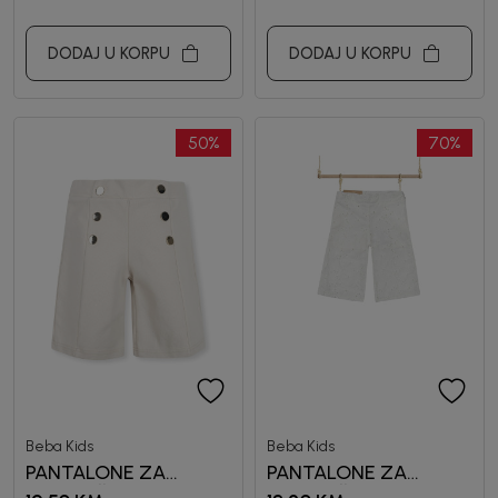
DODAJ U KORPU
DODAJ U KORPU
50
%
70
%
Beba Kids
Beba Kids
PANTALONE ZA
PANTALONE ZA
DJEVOJČICE BILJA
DJEVOJČICE IV