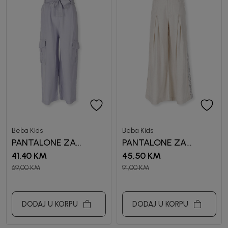
Beba Kids
Beba Kids
PANTALONE ZA
PANTALONE ZA
DJEVOJČICE RUBY
DJEVOJČICE SENA
41,40
KM
45,50
KM
69,00
KM
91,00
KM
DODAJ U KORPU
DODAJ U KORPU