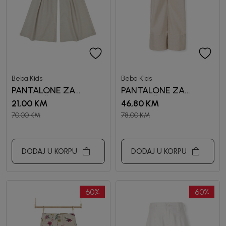
Beba Kids
Beba Kids
PANTALONE ZA
PANTALONE ZA
DJEVOJČICE GRETA
DJEVOJČICE NIKITA
21,00
KM
46,80
KM
70,00
KM
78,00
KM
DODAJ U KORPU
DODAJ U KORPU
60
%
60
%