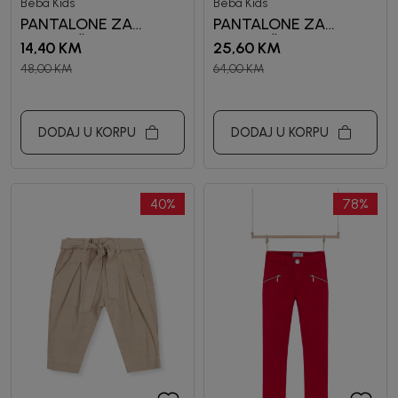
Beba Kids
Beba Kids
PANTALONE ZA
PANTALONE ZA
DJEVOJČICE RORY
DJEVOJČICE SALI
14,40
KM
25,60
KM
48,00
KM
64,00
KM
DODAJ U KORPU
DODAJ U KORPU
40
%
78
%