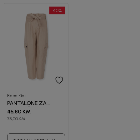
40
%
Beba Kids
PANTALONE ZA
DJEVOJČICE TATJANA
46,80
KM
78,00
KM