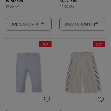
19,50
KM
13,20
KM
39,00
KM
44,00
KM
DODAJ U KORPU
DODAJ U KORPU
70
%
60
%