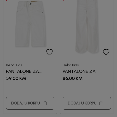
Prijavi se, ostvari popuste i postani deo BebaKids
priče.
Unesi svoju e-poštu da se prijavite na newsletter.
Potvrđujem da sam pročitao/la, razumeo/la i da se slažem
sa
politikom privatnosti
Beba Kids
Beba Kids
PANTALONE ZA
PANTALONE ZA
DJEVOJČICE LEJA
DJEVOJČICE LEJLA
59,00
KM
86,00
KM
DODAJ U KORPU
DODAJ U KORPU