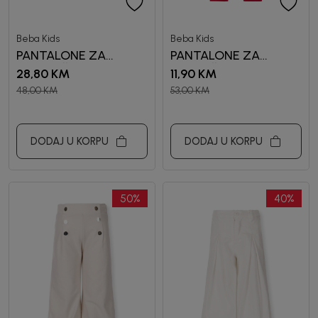
Beba Kids
Beba Kids
PANTALONE ZA
PANTALONE ZA
DJEVOJČICE TAYLOR
DEVOJČICE MARIJA
28,80
KM
11,90
KM
48,00
KM
53,00
KM
DODAJ U KORPU
DODAJ U KORPU
50
%
40
%