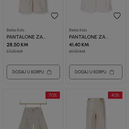
Beba Kids
Beba Kids
PANTALONE ZA
PANTALONE ZA
DJEVOJČICE BIANCA
DJEVOJČICE DORIS
28,50
KM
41,40
KM
57,00
KM
69,00
KM
DODAJ U KORPU
DODAJ U KORPU
70
%
40
%