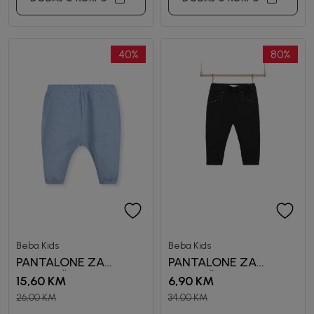
40
%
80
%
Beba Kids
Beba Kids
PANTALONE ZA
PANTALONE ZA
DJEVOJČICE GIGI
DEVOJČICE ALEX
15,60
KM
6,90
KM
26,00
KM
34,00
KM