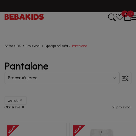
CIJENA ISPORUKE ZA SVE PORUDŽBINE IZNOSI 9KM
0
0
Registruj se i osvoji
10%
POPUSTA
BEBAKIDS
Proizvodi
Dječija odjeća
Pantalone
uz prvu kupovinu
Pantalone
putem Promo-Tiket koda!
zenski
Obriši sve
21 proizvodi
Generacije rastu uz BebaKids – brend kome roditelji
već decenijama veruju.