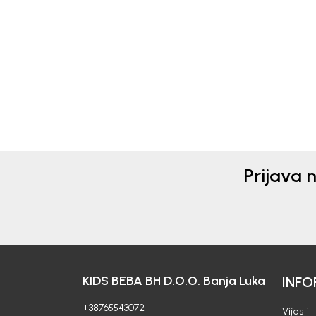
PANTALONE ZA DJEVOJČICE
PAN
BEBAKIDS
BEB
41,00
KM
43,0
Prijava 
KIDS BEBA BH D.O.O. Banja Luka
INFO
+38765543072
Vijesti