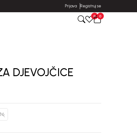
Prijava
Registruj se
0
0
ZA DJEVOJČICE
86