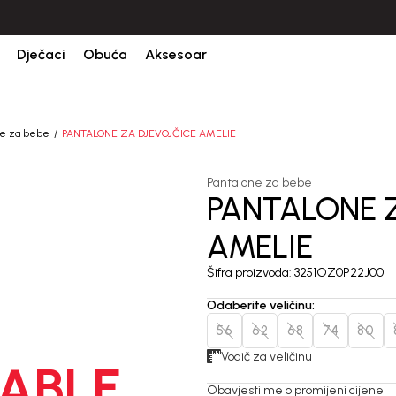
CIJENA ISPORUKE ZA SVE PORUDŽBINE IZNOSI 9KM
Dječaci
Obuća
Aksesoar
ne za bebe
PANTALONE ZA DJEVOJČICE AMELIE
Pantalone za bebe
PANTALONE 
AMELIE
Šifra proizvoda:
3251OZ0P22J00
Odaberite veličinu
:
56
62
68
74
80
Vodič za veličinu
ABLE
Obavjesti me o promijeni cijene