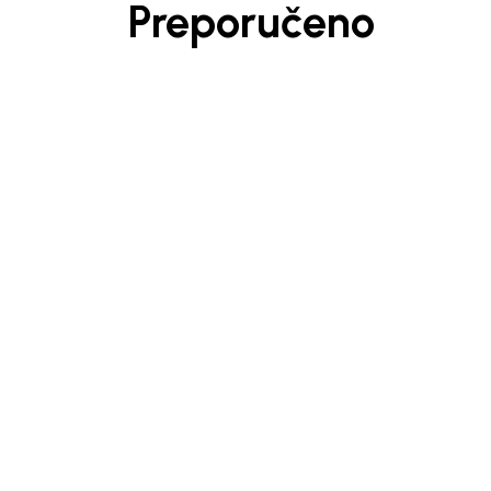
Preporučeno
Beba Kids
Beba 