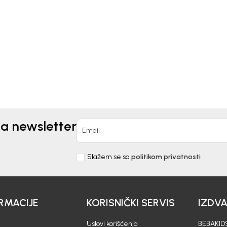
TALONE ZA DJEČAKE
PANTALONE ZA DJEČAK
AKIDS
MARIO
0
KM
27,00
KM
na newsletter
Email
Slažem se sa
politikom privatnosti
RMACIJE
KORISNIČKI SERVIS
IZDV
Uslovi korišćenja
BEBAKIDS