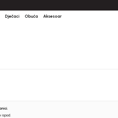
CIJENA ISPORUKE ZA SVE PORUDŽBINE IZNOSI 9KM
Dječaci
Obuća
Aksesoar
nici.
Registr
 ispod.