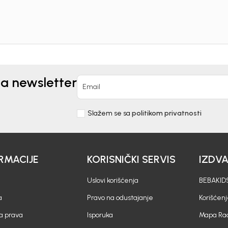
10%
P
uz pr
putem Pro
na newsletter
Email
Slažem se sa
politikom privatnosti
nd kome roditelji već
Unesi svoju e-poštu da se prijavite na news
RMACIJE
KORISNIČKI SERVIS
IZDV
Potvrđujem da sam pročitao/la, razumeo/l
 deo BebaKids priče.
politikom privatnosti
Uslovi korišćenja
BEBAKIDS
a
Pravo na odustajanje
Korišćen
a prava
Isporuka
Mapa Rad