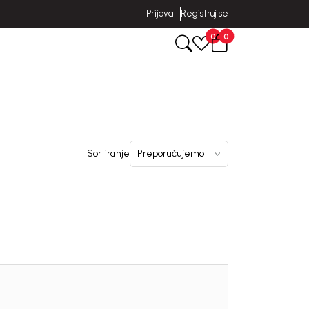
Prijava
Registruj se
0
0
Sortiranje
uj se i osvoji