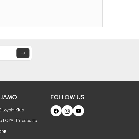
OPUSTA
vu kupovinu
mo-Tiket koda!
letter.
AJAMO
FOLLOW US
a i da se slažem sa
 Loyalti Klub
je LOYALTY popusta
nji