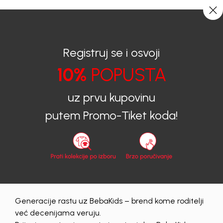
CIJENA ISPORUKE ZA SVE PORUDŽBINE IZNOSI 9KM
0
0
Registruj se i osvoji
10%
POPUSTA
BEBAKIDS
Proizvodi
Dječija odjeća
Haljine
uz prvu kupovinu
Haljine
putem Promo-Tiket koda!
zenski
Obriši sve
72 proizvodi
Generacije rastu uz BebaKids – brend kome roditelji
već decenijama veruju.