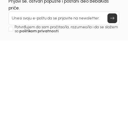
Prijavi se, ostvari popuste i postani deo BebaKids
priče.
Unesi svoju e-poštu da se prijavite na newsletter.
Potvrđujem da sam pročitao/la, razumeo/la i da se slažem
sa
politikom privatnosti
Beba Kids
Beba Kids
HALJINA ZA
HALJINA ZA
DJEVOJČICE ANABELA
DJEVOJČICE ANIKA
112,00
KM
156,00
KM
DODAJ U KORPU
DODAJ U KORPU