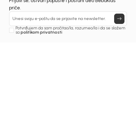
Prijavi se, ostvari popuste i postani deo BebaKids
Otkrijte naš asortiman proizvoda klikom na dugme ispod.
priče.
Započni kupovinu
Unesi svoju e-poštu da se prijavite na newsletter.
Potvrđujem da sam pročitao/la, razumeo/la i da se slažem
sa
politikom privatnosti
Prijava na newsletter
Email
Slažem se sa
politikom privatnosti
KIDS BEBA BH D.O.O. Banja Luka
INFORMACIJE
KORISNIČKI SERVIS