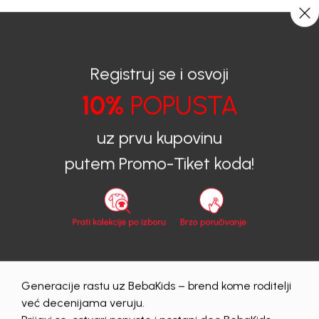
CIJENA ISPORUKE ZA SVE PORUDŽBINE IZNOSI 9KM
0
0
Registruj se i osvoji
10%
POPUSTA
BEBAKIDS
Proizvodi
Dječiji aksesoar
Rukavice
uz prvu kupovinu
Rukavice
putem Promo-Tiket koda!
muski
Obriši sve
Generacije rastu uz BebaKids – brend kome roditelji
već decenijama veruju.
Trenutno nema proizvoda za prikaz na ovoj stranici.