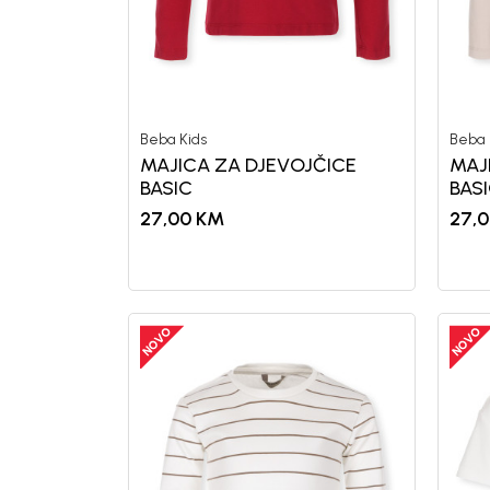
Generacije rastu uz BebaKids – bre
decenijama veruju.
Beba Kids
Beba 
Prijavi se, ostvari popuste i postani
MAJICA ZA DJEVOJČICE
MAJ
BASIC
BAS
27,00
KM
27,