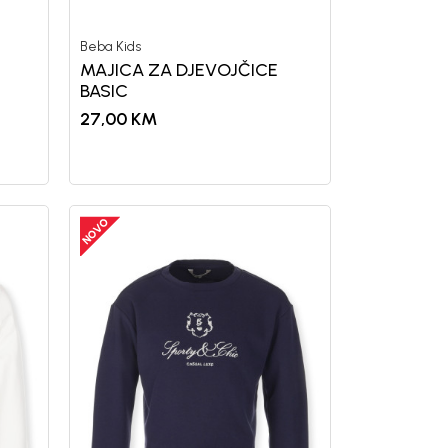
Beba Kids
MAJICA ZA DJEVOJČICE
BASIC
27,00
KM
uj se i osvoji
OPUSTA
vu kupovinu
mo-Tiket koda!