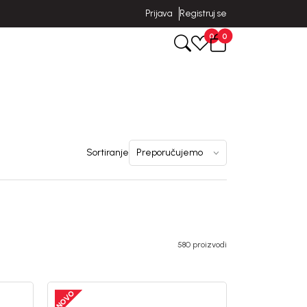
Prijava
Registruj se
0
0
Sortiranje
580 proizvodi