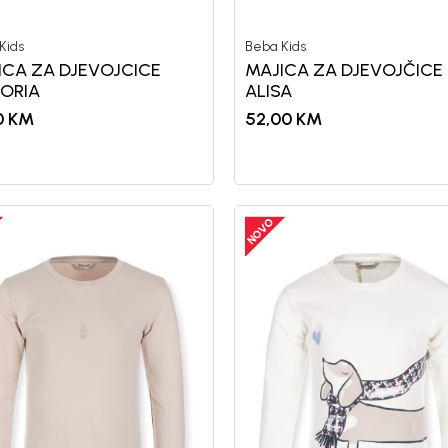
Kids
Beba Kids
ICA ZA DJEVOJCICE
MAJICA ZA DJEVOJČICE
TORIA
ALISA
0
KM
52,00
KM
Registr
10%
P
uz pr
putem Pro