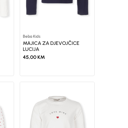
letter.
Beba Kids
a i da se slažem sa
MAJICA ZA DJEVOJČICE
LUCIJA
45,00
KM