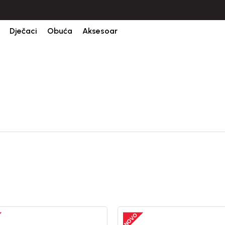
CIJENA ISPORUKE ZA SVE PORUDŽBINE IZNOSI 9KM
Dječaci
Obuća
Aksesoar