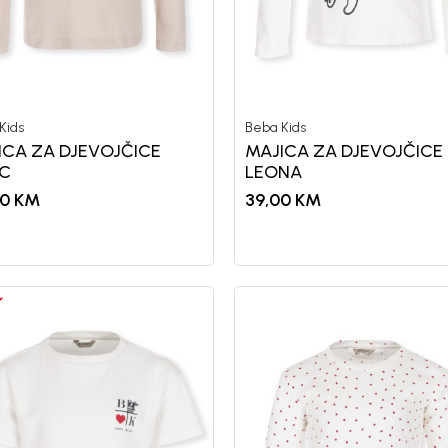
nd kome roditelji već
Unesi svoju e-poštu da se prijavite na news
Kids
Beba Kids
Potvrđujem da sam pročitao/la, razumeo/l
 deo BebaKids priče.
ICA ZA DJEVOJČICE
MAJICA ZA DJEVOJČICE
politikom privatnosti
IC
LEONA
00
KM
39,00
KM