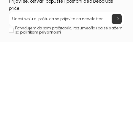
Prijavi se, ostvari popuste i postani deo BebaKids
račun vlasnika kartice.
priče.
Unesi svoju e-poštu da se prijavite na newsletter.
Potvrđujem da sam pročitao/la, razumeo/la i da se slažem
Prijava na newsletter
sa
politikom privatnosti
Email
Slažem se sa
politikom privatnosti
KIDS BEBA BH D.O.O. Banja Luka
INFORMACIJE
KORISNIČKI SERVIS
IZDVAJAMO