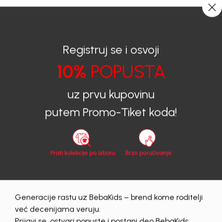
CIJENA ISPORUKE ZA SVE PORUDŽBINE IZNOSI 9KM
0
0
Registruj se i osvoji
10%
POPUSTA
BEBAKIDS
Proizvodi
Dječiji aksesoar
Čarape
uz prvu kupovinu
Čarape
putem Promo-Tiket koda!
zenski
Obriši sve
172 proizvodi
Generacije rastu uz BebaKids – brend kome roditelji
30
%
30
%
već decenijama veruju.