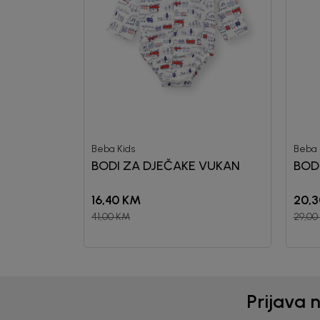
Beba Kids
Beba 
BODI ZA DJEČAKE VUKAN
BOD
16,40
KM
20,3
41,00
KM
29,00
Prijava 