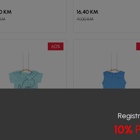
0
KM
16,40
KM
KM
41,00
KM
60
%
Registr
10%
P