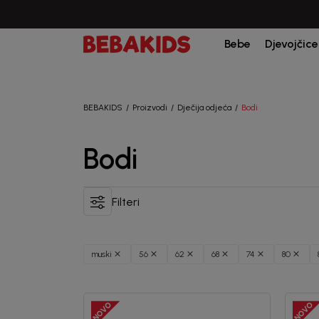
Bebe
Djevojčice
BEBAKIDS
Proizvodi
Dječija odjeća
Bodi
Bodi
Filteri
muski
56
62
68
74
80