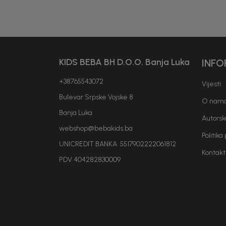
KIDS BEBA BH D.O.O. Banja Luka
INFO
+38765543072
Vijesti
Bulevar Srpske Vojske 8
O nam
Banja Luka
Autorsk
webshop@bebakids.ba
Politika
UNICREDIT BANKA 5517902222061812
Kontakt
PDV 404282830009