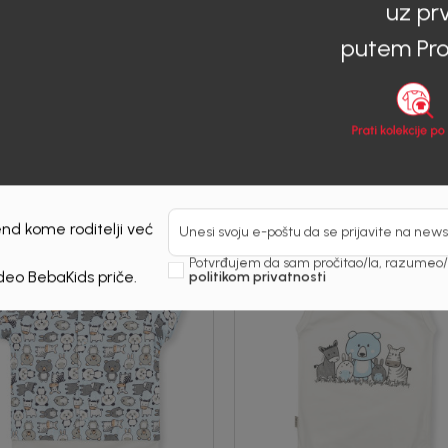
uz pr
Kids
Beba Kids
putem Pro
I ZA DJEČAKE KARLOS
BODI ZA DJECAKE TOMA
0
KM
3,90
KM
KM
18,00
KM
50
%
nd kome roditelji već
Unesi svoju e-poštu da se prijavite na news
Potvrđujem da sam pročitao/la, razumeo/l
 deo BebaKids priče.
politikom privatnosti