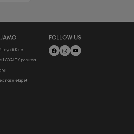
AJAMO
FOLLOW US
 Loyalti Klub
je LOYALTY popusta
nji
deo naše ekipe!