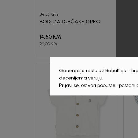
Beba Kids
Beba 
BODI ZA DJEČAKE GREG
BOD
14,50
KM
12,0
29,00
KM
30,00
20
%
Generacije rastu uz BebaKids – bre
decenijama veruju.
Prijavi se, ostvari popuste i postani