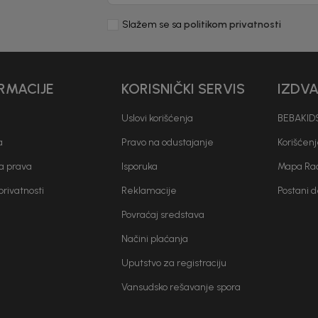
Slažem se sa
politikom privatnosti
RMACIJE
KORISNIČKI SERVIS
IZDV
Uslovi korišćenja
BEBAKIDS
a
Pravo na odustajanje
Korišćen
a prava
Isporuka
Mapa Rad
 privatnosti
Reklamacije
Postani 
Povraćaj sredstava
Načini plaćanja
Uputstvo za registraciju
Vansudsko rešavanje spora