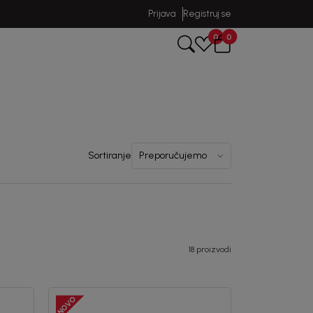
Prijava
Registruj se
0
0
Sortiranje
18 proizvodi