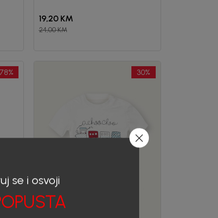
19,20
KM
24,00
KM
78
%
30
%
uj se i osvoji
OPUSTA