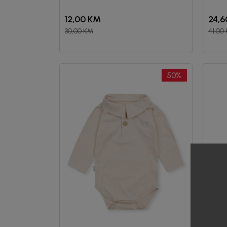
12,00
KM
24,6
30,00
KM
41,00
50
%