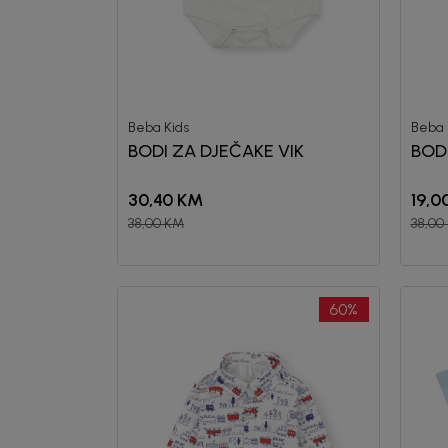
Beba Kids
Beba 
BODI ZA DJEČAKE VIK
BODI
30,40
KM
19,0
38,00
KM
38,00
60
%