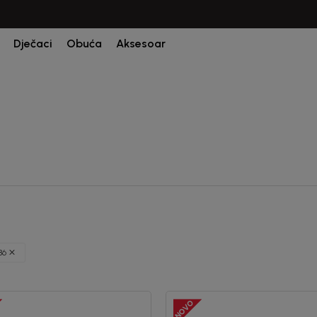
CIJENA ISPORUKE ZA SVE PORUDŽBINE IZNOSI 9KM
Dječaci
Obuća
Aksesoar
86