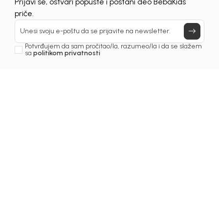
Prijavi se, ostvari popuste i postani deo BebaKids
priče.
Unesi svoju e-poštu da se prijavite na newsletter.
Potvrđujem da sam pročitao/la, razumeo/la i da se slažem
sa
politikom privatnosti
Beba Kids
Beba Kids
DUKS ZA DJEVOJČICE
DUKS ZA DJEVOJČICE
LILI
VALENTINA
45,00
KM
66,00
KM
DODAJ U KORPU
DODAJ U KORPU