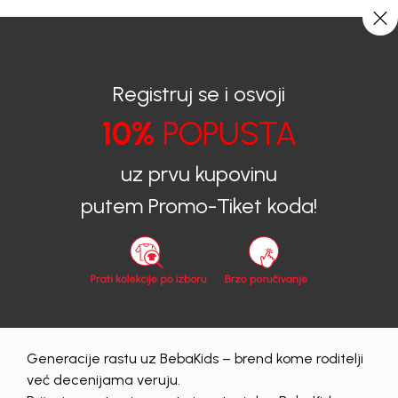
CIJENA ISPORUKE ZA SVE PORUDŽBINE IZNOSI 9KM
0
0
Registruj se i osvoji
10%
POPUSTA
BEBAKIDS
Proizvodi
Dječija odjeća
Duksevi
uz prvu kupovinu
Duksevi
putem Promo-Tiket koda!
zenski
56
62
68
74
80
86
Obriši sve
9 proizvodi
Generacije rastu uz BebaKids – brend kome roditelji
već decenijama veruju.