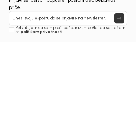
Prijavi se, ostvari popuste i postani deo BebaKids
priče.
Unesi svoju e-poštu da se prijavite na newsletter.
Potvrđujem da sam pročitao/la, razumeo/la i da se slažem
sa
politikom privatnosti
Beba Kids
Beba Kids
KOŠULJA ZA
KOŠULJA ZA
DJEVOJČICE ALIS
DJEVOJČICE LORI
60,00
KM
52,00
KM
DODAJ U KORPU
DODAJ U KORPU