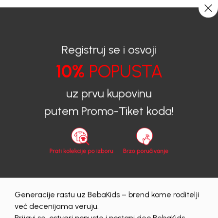
CIJENA ISPORUKE ZA SVE PORUDŽBINE IZNOSI 9KM
0
0
Registruj se i osvoji
10%
POPUSTA
BEBAKIDS
Proizvodi
Dječija odjeća
Košulje
uz prvu kupovinu
Košulje
putem Promo-Tiket koda!
zenski
56
62
68
74
80
86
Obriši sve
7 proizvodi
Generacije rastu uz BebaKids – brend kome roditelji
već decenijama veruju.