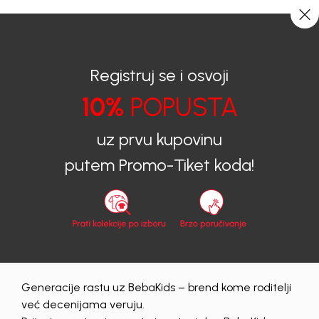
CIJENA ISPORUKE ZA SVE PORUDŽBINE IZNOSI 9KM
0
0
Registruj se i osvoji
10%
POPUSTA
uz prvu kupovinu
putem Promo-Tiket koda!
Generacije rastu uz BebaKids – brend kome roditelji
već decenijama veruju.