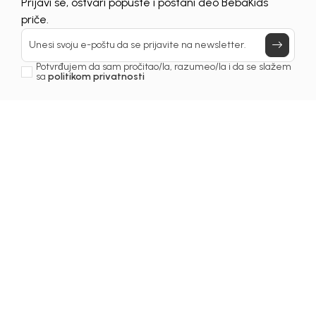
Prijavi se, ostvari popuste i postani deo BebaKids
BEBE
DJEVOJČICE
DJEČACI
OBUĆA
priče.
Unesi svoju e-poštu da se prijavite na newsletter.
Potvrđujem da sam pročitao/la, razumeo/la i da se slažem
sa
politikom privatnosti
Izdvojeni proizvodi
50
%
40
%
Beba Kids
Beba Kids
Beba 