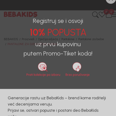
CIJENA ISPORUKE ZA SVE PORUDŽBINE IZNOSI 9KM
0
0
Registruj se i osvoji
10%
POPUSTA
BEBAKIDS
Proizvodi
Dječija odjeća
Pantalone
Pantalone za bebe
PANTALONE ZA DJEVOJČICE ALENA
uz prvu kupovinu
putem Promo-Tiket koda!
Generacije rastu uz BebaKids – brend kome roditelji
već decenijama veruju.