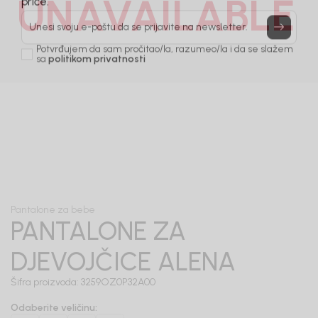
UNAVAILABLE
Prijavi se, ostvari popuste i postani deo BebaKids
priče.
Unesi svoju e-poštu da se prijavite na newsletter.
Potvrđujem da sam pročitao/la, razumeo/la i da se slažem
sa
politikom privatnosti
1
/
5
Pantalone za bebe
PANTALONE ZA
DJEVOJČICE ALENA
Šifra proizvoda:
3259OZ0P32A00
Odaberite veličinu
: