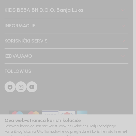
KIDS BEBA BH D.O.O. Banja Luka
INFORMACIJE
KORISNIČKI SERVIS
IZDVAJAMO
FOLLOW US
Ova web-stranica koristi kolačiće
Poštovani korisniče, naš sajt koristi cookies (kolačiće) u cilju poboljšanja
korisničkog iskustva. Ukoliko nastavite da pregledate i koristite našu Internet