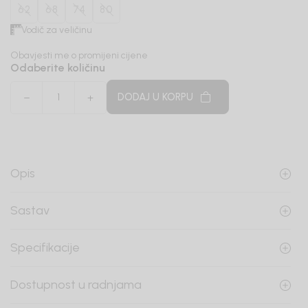
62
68
74
80
Vodič za veličinu
Obavjesti me o promijeni cijene
Odaberite količinu
DODAJ U KORPU
Opis
Sastav
Specifikacije
Dostupnost u radnjama