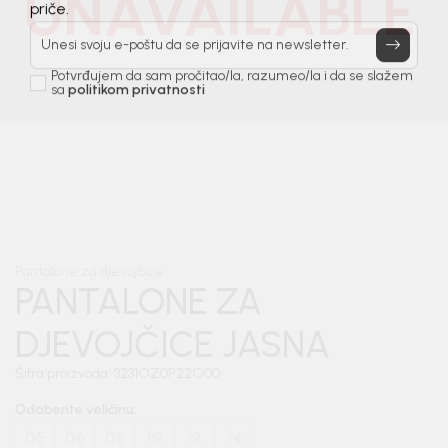
UNAVAILABLE
Prijavi se, ostvari popuste i postani deo BebaKids
priče.
Unesi svoju e-poštu da se prijavite na newsletter.
Potvrđujem da sam pročitao/la, razumeo/la i da se slažem
sa
politikom privatnosti
1
/
4
Pantalone za djevojčice
PANTALONE ZA
DJEVOJČICE JASNA
Šifra proizvoda:
3231OZ0P22O00
Odaberite veličinu
:
05
06
08
10
12
14