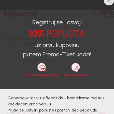
CIJENA ISPORUKE ZA SVE PORUDŽBINE IZNOSI 9KM
0
0
Registruj se i osvoji
10%
POPUSTA
BEBAKIDS
Proizvodi
Dječija odjeća
Pantalone
Pantalone za djevojčice
PANTALONE ZA DJEVOJČICE JASNA
uz prvu kupovinu
putem Promo-Tiket koda!
Generacije rastu uz BebaKids – brend kome roditelji
već decenijama veruju.