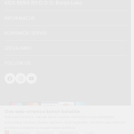
KIDS BEBA BH D.O.O. Banja Luka
INFORMACIJE
KORISNIČKI SERVIS
IZDVAJAMO
FOLLOW US
Ova web-stranica koristi kolačiće
Poštovani korisniče, naš sajt koristi cookies (kolačiće) u cilju poboljšanja
korisničkog iskustva. Ukoliko nastavite da pregledate i koristite našu Internet
prodavnicu slažete se sa upotrebom kolačića.
Obavezni
Statistics
Marketing
Trajni