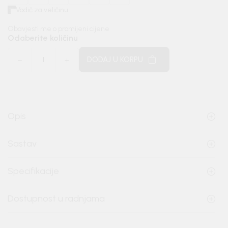
Vodič za veličinu
Obavjesti me o promijeni cijene
Odaberite količinu
DODAJ U KORPU
Opis
Sastav
Specifikacije
Dostupnost u radnjama