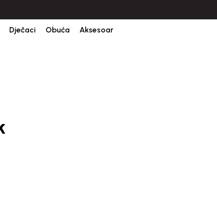
CIJENA ISPORUKE ZA SVE PORUDŽBINE IZNOSI 9KM
Dječaci
Obuća
Aksesoar
k