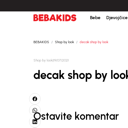
Bebe
Djevojčice
BEBAKIDS
Shop by look
decak shop by look
Shop by look
|
19/07/2021
decak shop by loo
Ostavite komentar