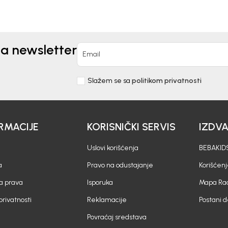
na newsletter
Email
Slažem se sa
politikom privatnosti
RMACIJE
KORISNIČKI SERVIS
IZDV
Uslovi korišćenja
BEBAKIDS
a
Pravo na odustajanje
Korišćen
a prava
Isporuka
Mapa Rad
 privatnosti
Reklamacije
Postani 
Povraćaj sredstava