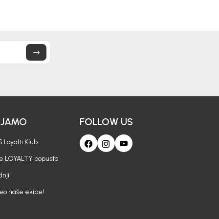
AJAMO
FOLLOW US
 Loyalti Klub
je LOYALTY popusta
nji
deo naše ekipe!