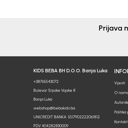
Prijava 
KIDS BEBA BH D.O.O. Banja Luka
INFO
+38765543072
Vijesti
Bulevar Srpske Vojske 8
O nam
Banja Luka
Autorsk
webshop@bebakids.ba
Politika
UNICREDIT BANKA 5517902222061812
Kontakt
PDV 404282830009