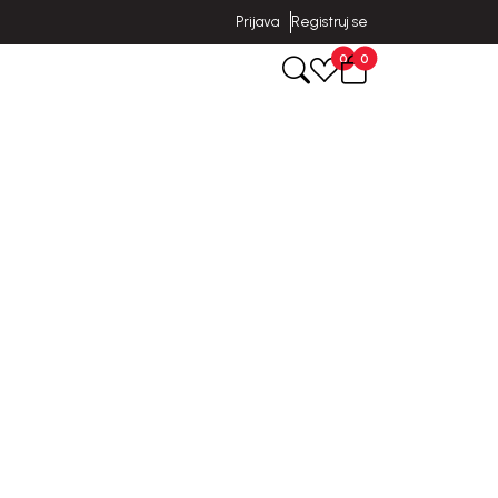
Prijava
Registruj se
0
0