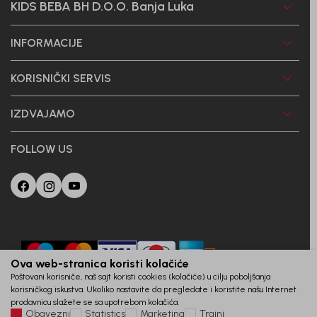
KIDS BEBA BH D.O.O. Banja Luka
INFORMACIJE
KORISNIČKI SERVIS
IZDVAJAMO
FOLLOW US
Ova web-stranica koristi kolačiće
Poštovani korisniče, naš sajt koristi cookies (kolačiće) u cilju poboljšanja
korisničkog iskustva. Ukoliko nastavite da pregledate i koristite našu Internet
prodavnicu slažete se sa upotrebom kolačića.
Obavezni
Statistics
Marketing
Trajni