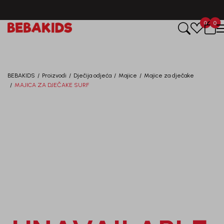
CIJENA ISPORUKE ZA SVE PORUDŽBINE IZNOSI 9KM
0
0
Registruj se i osvoji
10%
POPUSTA
BEBAKIDS
Proizvodi
Dječija odjeća
Majice
Majice za dječake
uz prvu kupovinu
MAJICA ZA DJEČAKE SURF
putem Promo-Tiket koda!
Generacije rastu uz BebaKids – brend kome roditelji
već decenijama veruju.
Prijavi se, ostvari popuste i postani deo BebaKids