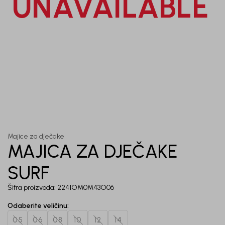
UNAVAILABLE
priče.
Unesi svoju e-poštu da se prijavite na newsletter.
Potvrđujem da sam pročitao/la, razumeo/la i da se slažem
sa
politikom privatnosti
1
/
5
Majice za dječake
MAJICA ZA DJEČAKE
SURF
Šifra proizvoda:
2241OM0M43O06
Odaberite veličinu
:
05
06
08
10
12
14