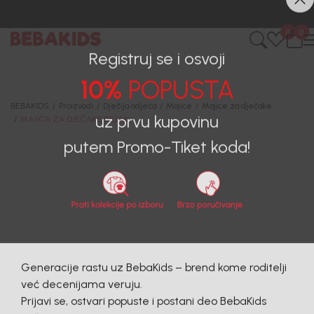
CIJENA ISPORUKE ZA SVE PORUDŽBINE IZNOSI 9KM
0
0
Registruj se i osvoji
10%
POPUSTA
BEBAKIDS
Proizvodi
Dječija odjeća
Majice
Majice za dječake
MAJICA ZA DJEČAKE DEJAN
uz prvu kupovinu
putem Promo-Tiket koda!
40
%
Generacije rastu uz BebaKids – brend kome roditelji
već decenijama veruju.