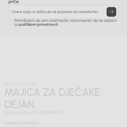
Prijavi se, ostvari popuste i postani deo BebaKids
priče.
Unesi svoju e-poštu da se prijavite na newsletter.
Potvrđujem da sam pročitao/la, razumeo/la i da se slažem
sa
politikom privatnosti
1
/
5
Majice za dječake
MAJICA ZA DJEČAKE
DEJAN
Šifra proizvoda:
2261OM0M43J02
Odaberite veličinu
: