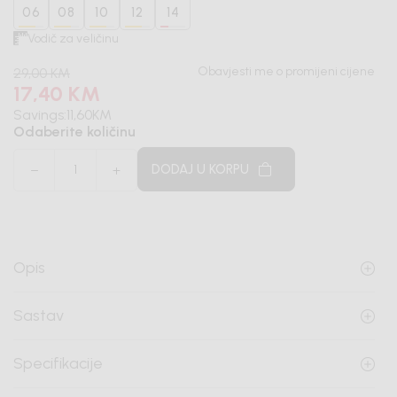
06
08
10
12
14
Vodič za veličinu
Obavjesti me o promijeni cijene
29,00
KM
17,40
KM
Savings:
11,60
KM
Odaberite količinu
DODAJ U KORPU
Opis
Sastav
Specifikacije