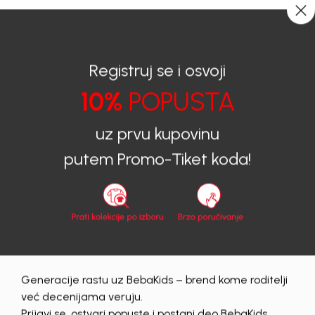
CIJENA ISPORUKE ZA SVE PORUDŽBINE IZNOSI 9KM
0
0
Registruj se i osvoji
10%
POPUSTA
BEBAKIDS
Proizvodi
Dječija odjeća
Majice
Majice za dječake
MAJICA ZA DJEČAKE DENI
uz prvu kupovinu
putem Promo-Tiket koda!
50
%
Generacije rastu uz BebaKids – brend kome roditelji
već decenijama veruju.