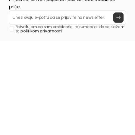
Prijavi se, ostvari popuste i postani deo BebaKids
priče.
Unesi svoju e-poštu da se prijavite na newsletter.
Potvrđujem da sam pročitao/la, razumeo/la i da se slažem
sa
politikom privatnosti
1
/
6
Majice za dječake
MAJICA ZA DJEČAKE
DENI
Šifra proizvoda:
2261OM0M43F01
Odaberite veličinu
: