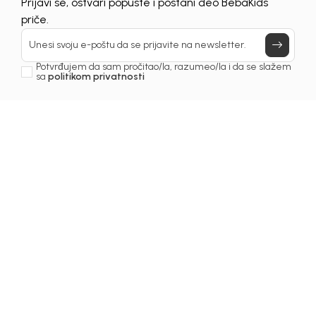
Prijavi se, ostvari popuste i postani deo BebaKids
priče.
Unesi svoju e-poštu da se prijavite na newsletter.
Potvrđujem da sam pročitao/la, razumeo/la i da se slažem
sa
politikom privatnosti
1
/
5
Majice za dječake
MAJICA ZA DJEČAKE
DEKI
Šifra proizvoda:
2261OM0M43J03
Odaberite veličinu
: