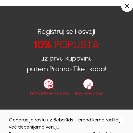
CIJENA ISPORUKE ZA SVE PORUDŽBINE IZNOSI 9KM
0
0
Registruj se i osvoji
10%
POPUSTA
BEBAKIDS
Proizvodi
Dječija odjeća
Majice
Majice za dječake
MAJICA ZA DJEČAKE DEKI
uz prvu kupovinu
putem Promo-Tiket koda!
40
%
Generacije rastu uz BebaKids – brend kome roditelji
već decenijama veruju.