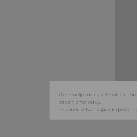
Generacije rastu uz BebaKids – bre
decenijama veruju.
Prijavi se, ostvari popuste i postani
Beba Kids
Beba 
MAJICA ZA DJEČAKE BASIC
MAJ