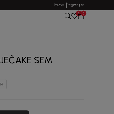
Prijava
Registruj se
0
0
DJEČAKE SEM
14