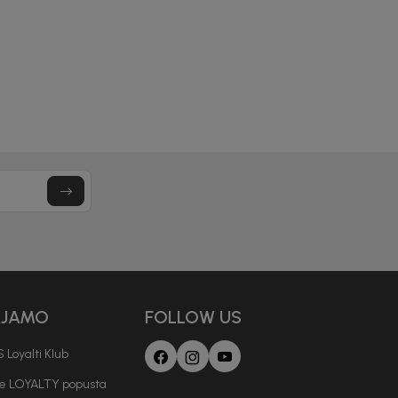
33,00
KM
43,00
KM
AJAMO
FOLLOW US
 Loyalti Klub
je LOYALTY popusta