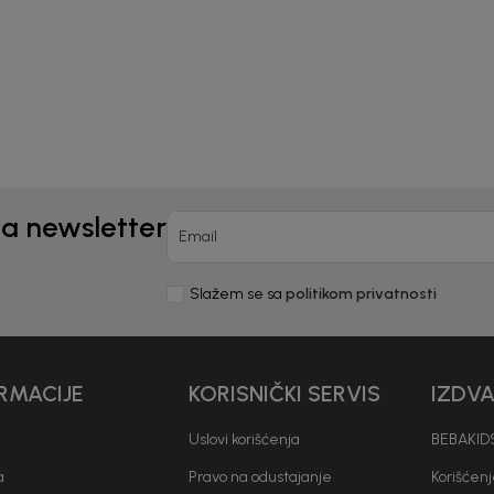
0
KM
34,00
KM
na newsletter
Email
Slažem se sa
politikom privatnosti
RMACIJE
KORISNIČKI SERVIS
IZDV
Uslovi korišćenja
BEBAKIDS
a
Pravo na odustajanje
Korišćen