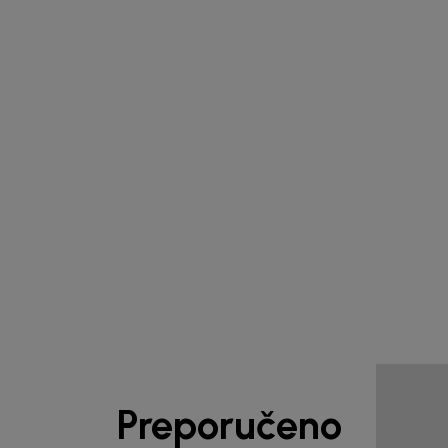
1
/
5
Preporučeno