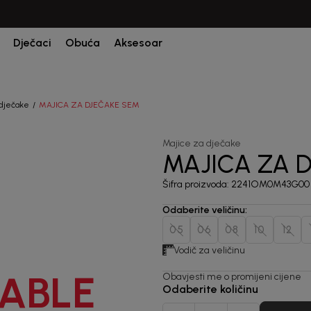
CIJENA ISPORUKE ZA SVE PORUDŽBINE IZNOSI 9KM
Dječaci
Obuća
Aksesoar
 dječake
MAJICA ZA DJEČAKE SEM
Majice za dječake
MAJICA ZA 
Šifra proizvoda:
2241OM0M43G00
Odaberite veličinu
:
05
06
08
10
12
Vodič za veličinu
ABLE
Obavjesti me o promijeni cijene
Odaberite količinu