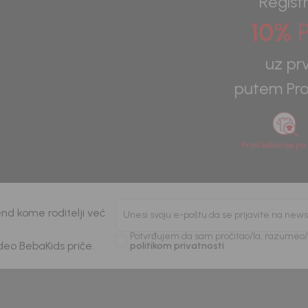
Registr
10%
P
uz pr
putem Pro
nd kome roditelji već
Unesi svoju e-poštu da se prijavite na news
Potvrđujem da sam pročitao/la, razumeo/l
 deo BebaKids priče.
politikom privatnosti
Kids
Beba Kids
ICA ZA DJEČAKE BASIC
MAJICA ZA DJEČAKE
VUKASIN