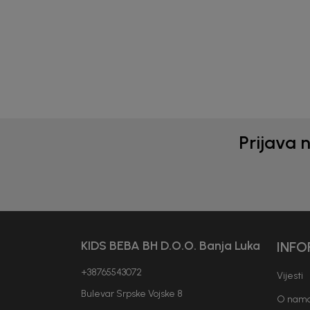
25,00
KM
23,0
Prijava 
KIDS BEBA BH D.O.O. Banja Luka
INFO
+38765543072
Vijesti
Bulevar Srpske Vojske 8
O nam