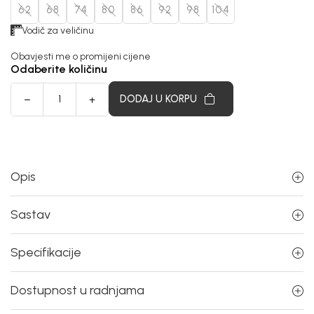
62
68
74
80
86
92
98
104
Vodič za veličinu
Obavjesti me o promijeni cijene
Odaberite količinu
DODAJ U KORPU
Opis
Sastav
Specifikacije
Dostupnost u radnjama