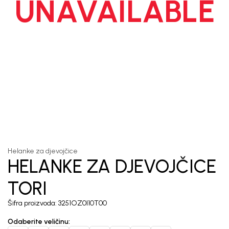
UNAVAILABLE
1
/
4
Helanke za djevojčice
HELANKE ZA DJEVOJČICE
TORI
Šifra proizvoda:
3251OZ0I10T00
Odaberite veličinu
: