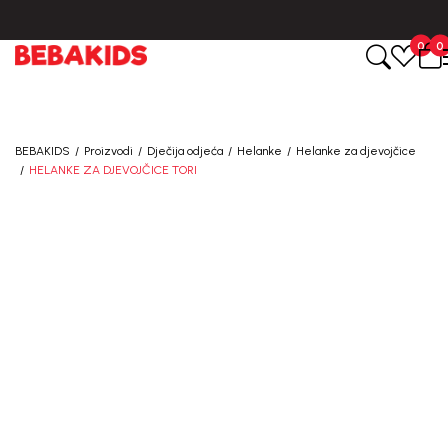
CIJENA ISPORUKE ZA SVE PORUDŽBINE IZNOSI 9KM
0
0
BEBAKIDS
Proizvodi
Dječija odjeća
Helanke
Helanke za djevojčice
HELANKE ZA DJEVOJČICE TORI