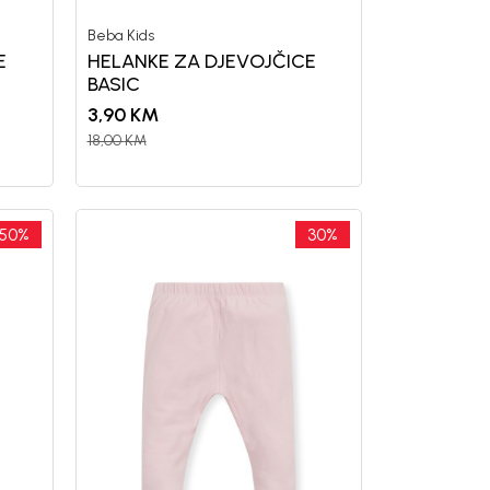
Beba Kids
E
HELANKE ZA DJEVOJČICE
BASIC
3,90
KM
18,00
KM
50
%
30
%
uj se i osvoji
OPUSTA
vu kupovinu
mo-Tiket koda!