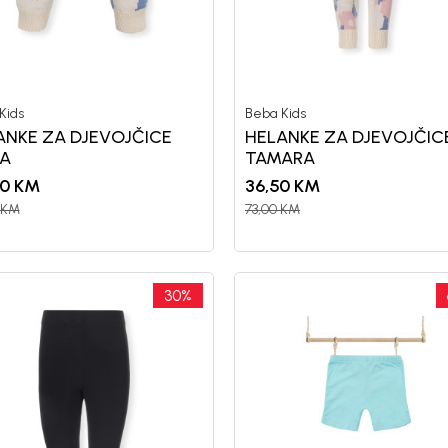
nd kome roditelji već
Unesi svoju e-poštu da se prijavite na news
Kids
Beba Kids
Potvrđujem da sam pročitao/la, razumeo/l
ANKE ZA DJEVOJČICE
HELANKE ZA DJEVOJČIC
 deo BebaKids priče.
politikom privatnosti
SA
TAMARA
00
KM
36,50
KM
KM
73,00
KM
30
%