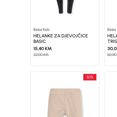
Generacije rastu uz BebaKids – bre
Beba Kids
Beba 
decenijama veruju.
HELANKE ZA DJEVOJČICE
HEL
Prijavi se, ostvari popuste i postani
BASIC
TRI
15,40
KM
30,
22,00
KM
60,00
30
%