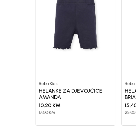
Beba Kids
Beba 
HELANKE ZA DJEVOJČICE
HEL
AMANDA
BRIA
10,20
KM
15,4
17,00
KM
22,00