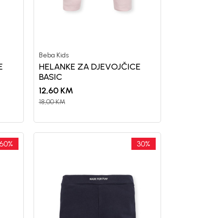
letter.
Beba Kids
a i da se slažem sa
E
HELANKE ZA DJEVOJČICE
BASIC
12,60
KM
18,00
KM
60
%
30
%