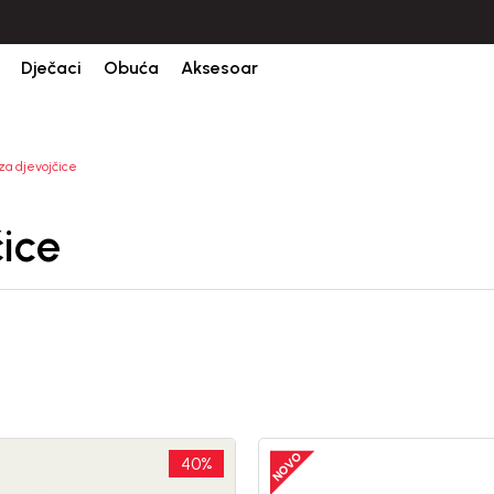
CIJENA ISPORUKE ZA SVE PORUDŽBINE IZNOSI 9KM
Dječaci
Obuća
Aksesoar
za djevojčice
ice
40
%