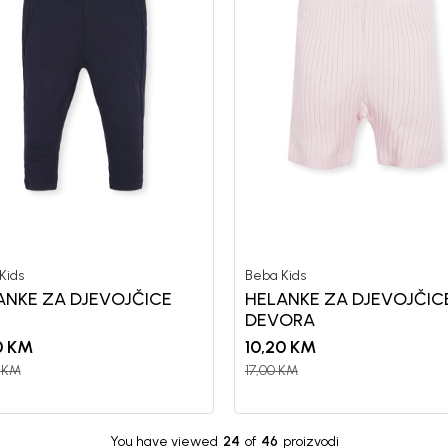
Kids
Beba Kids
ANKE ZA DJEVOJČICE
HELANKE ZA DJEVOJČIC
DEVORA
0
KM
10,20
KM
KM
17,00
KM
You have viewed
24
of
46
proizvodi