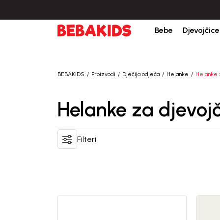
Bebe
Djevojčice
BEBAKIDS
Proizvodi
Dječija odjeća
Helanke
Helanke 
Helanke za djevojč
Filteri