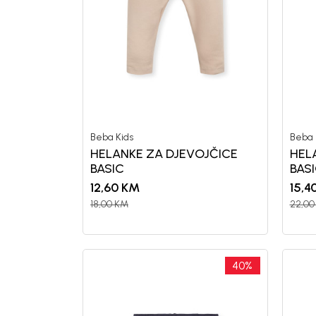
Beba Kids
Beba 
HELANKE ZA DJEVOJČICE
HEL
BASIC
BAS
12,60
KM
15,4
18,00
KM
22,00
40
%