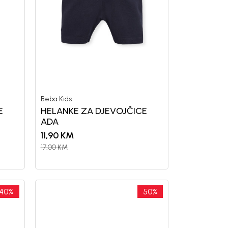
Beba Kids
E
HELANKE ZA DJEVOJČICE
ADA
11,90
KM
17,00
KM
40
%
50
%