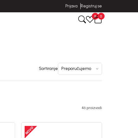
Prijava
Registruj se
0
0
Sortiranje
46 proizvodi