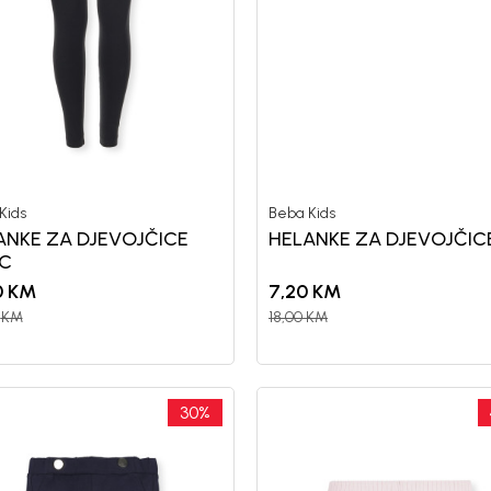
Kids
Beba Kids
ANKE ZA DJEVOJČICE
HELANKE ZA DJEVOJČIC
IC
0
KM
7,20
KM
KM
18,00
KM
30
%