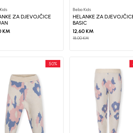
Kids
Beba Kids
ANKE ZA DJEVOJČICE
HELANKE ZA DJEVOJČIC
JAN
BASIC
0
KM
12,60
KM
18,00
KM
50
%
Registr
10%
P
uz pr
putem Pro