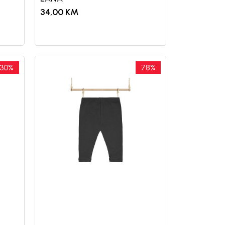
34,00
KM
30
%
78
%