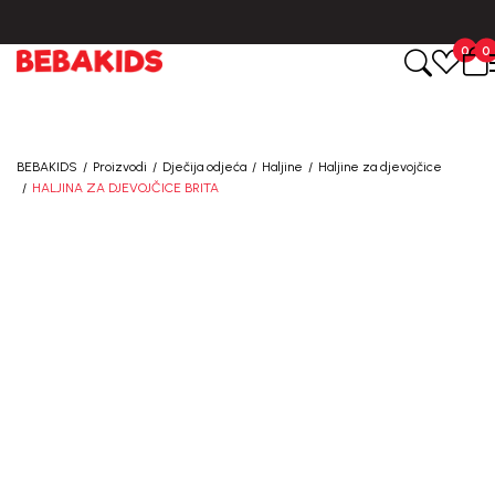
CIJENA ISPORUKE ZA SVE PORUDŽBINE IZNOSI 9KM
0
0
BEBAKIDS
Proizvodi
Dječija odjeća
Haljine
Haljine za djevojčice
HALJINA ZA DJEVOJČICE BRITA
20
%