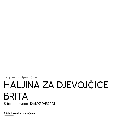
1
/
5
Haljine za djevojčice
HALJINA ZA DJEVOJČICE
BRITA
Šifra proizvoda:
1261OZ0H32P01
Odaberite veličinu
: