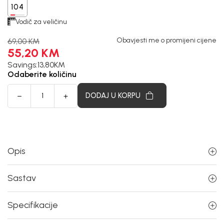
104
Vodič za veličinu
Obavjesti me o promijeni cijene
69,00
KM
55,20
KM
Savings:
13,80
KM
Odaberite količinu
DODAJ U KORPU
Opis
Sastav
Specifikacije