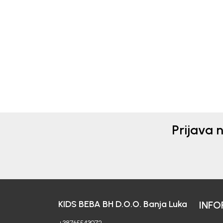
Beba Kids
Beba 
HALJINA ZA DJEVOJČICE
HAL
ANA
ANI
208,00
KM
156,
Prijava 
KIDS BEBA BH D.O.O. Banja Luka
INFO