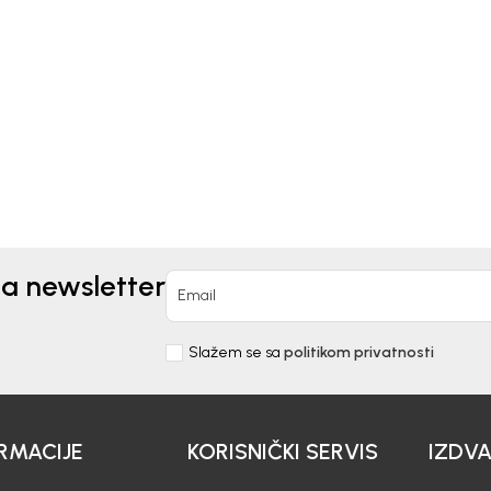
Kids
Beba Kids
JINA ZA DJEVOJČICE
HALJINA ZA DJEVOJČIC
KA
VIOLA
00
KM
79,00
KM
na newsletter
Email
Slažem se sa
politikom privatnosti
RMACIJE
KORISNIČKI SERVIS
IZDV