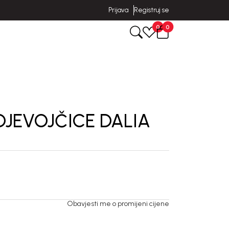
Prijava
Registruj se
0
0
DJEVOJČICE DALIA
Obavjesti me o promijeni cijene