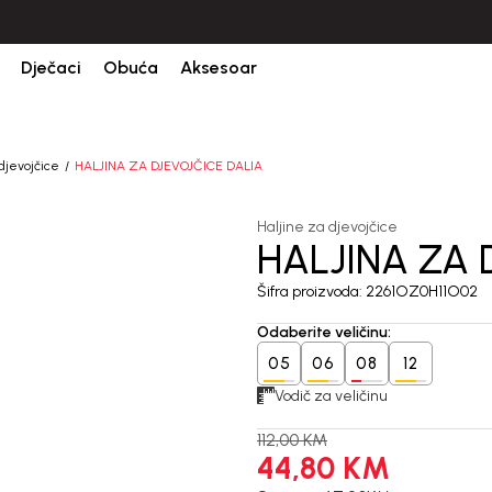
CIJENA ISPORUKE ZA SVE PORUDŽBINE IZNOSI 9KM
Dječaci
Obuća
Aksesoar
 djevojčice
HALJINA ZA DJEVOJČICE DALIA
Haljine za djevojčice
HALJINA ZA 
60
%
Šifra proizvoda:
2261OZ0H11O02
Odaberite veličinu
:
05
06
08
12
Vodič za veličinu
112,00
KM
44,80
KM