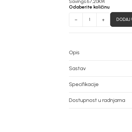
Savings:
67,20
KM
Odaberite količinu
DODAJ 
Opis
Sastav
Specifikacije
Dostupnost u radnjama