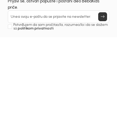
Prijavi se, ostvari popuste i postani deo BebaKids
priče.
Unesi svoju e-poštu da se prijavite na newsletter.
Potvrđujem da sam pročitao/la, razumeo/la i da se slažem
sa
politikom privatnosti
Beba Kids
Beba Kids
HALJINA ZA
HALJINA ZA
DJEVOJČICE
DJEVOJČICE LEKSI
86,00
KM
69,00
KM
LEONORA
DODAJ U KORPU
DODAJ U KORPU