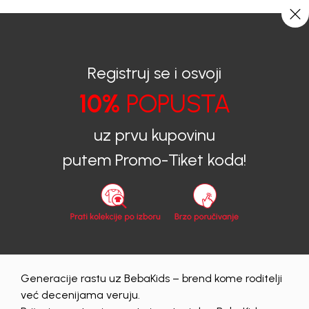
CIJENA ISPORUKE ZA SVE PORUDŽBINE IZNOSI 9KM
0
0
Registruj se i osvoji
10%
POPUSTA
BEBAKIDS
Proizvodi
Dječija odjeća
Haljine
Haljine za djevojčice
uz prvu kupovinu
Haljine za djevojčice
putem Promo-Tiket koda!
66 proizvodi
Generacije rastu uz BebaKids – brend kome roditelji
već decenijama veruju.