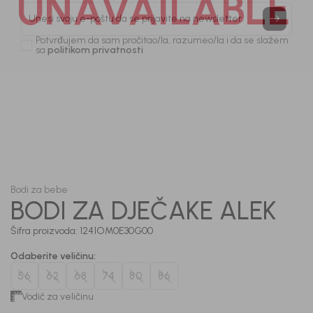
UNAVAILABLE
Prijavi se, ostvari popuste i postani deo BebaKids
priče.
Unesi svoju e-poštu da se prijavite na newsletter.
Potvrđujem da sam pročitao/la, razumeo/la i da se slažem
sa
politikom privatnosti
1
/
4
Bodi za bebe
BODI ZA DJEČAKE ALEK
Šifra proizvoda:
1241OM0E30G00
Odaberite veličinu
:
56
62
68
74
80
86
Vodič za veličinu