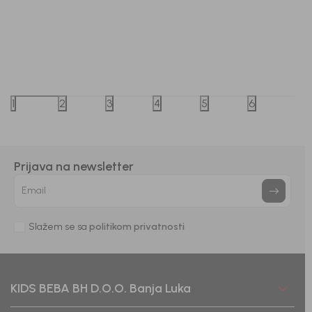
Beba Kids
Beba Kids
BODI ZA DJEVOJČICE MARTINA
BODI Z
1
2
3
4
5
6
43,00
KM
43,00
Prijava na newsletter
DODAJ U KORPU
Email
Slažem se sa
politikom privatnosti
KIDS BEBA BH D.O.O. Banja Luka