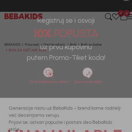
CIJENA ISPORUKE ZA SVE PORUDŽBINE IZNOSI 9KM
0
0
Registruj se i osvoji
10%
POPUSTA
BEBAKIDS
Proizvodi
Dječija odjeća
Bodi
Bodi za bebe
BODI ZA DJEČAKE ALEK
uz prvu kupovinu
putem Promo-Tiket koda!
Generacije rastu uz BebaKids – brend kome roditelji
već decenijama veruju.