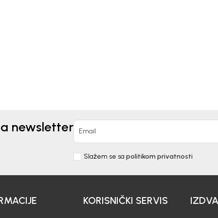
Kids
Beba Kids
I ZA DJEVOJČICE
BODI ZA DJEVOJČICE M
LENA
0
KM
52,00
KM
na newsletter
Email
Slažem se sa
politikom privatnosti
RMACIJE
KORISNIČKI SERVIS
IZDV