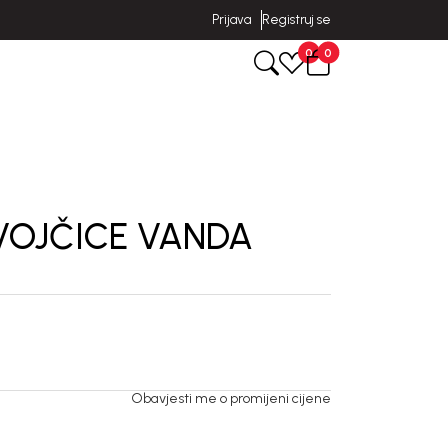
Prijava
Registruj se
0
0
EVOJČICE VANDA
Obavjesti me o promijeni cijene