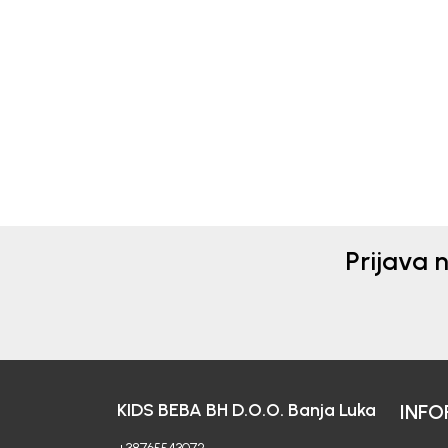
Beba Kids
Beba 
BODI ZA DJEVOJČICE
BOD
MARTINA
MAR
43,00
KM
43,0
Prijava 
KIDS BEBA BH D.O.O. Banja Luka
INFO