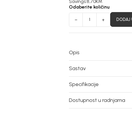
Savings:
8,70
KM
Odaberite količinu
DODAJ 
Opis
Sastav
Specifikacije
Dostupnost u radnjama