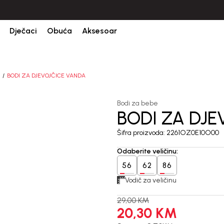
CIJENA ISPORUKE ZA SVE PORUDŽBINE IZNOSI 9KM
Dječaci
Obuća
Aksesoar
BODI ZA DJEVOJČICE VANDA
Bodi za bebe
BODI ZA DJ
30
%
Šifra proizvoda:
2261OZ0E10O00
Odaberite veličinu
:
56
62
86
Vodič za veličinu
29,00
KM
20,30
KM