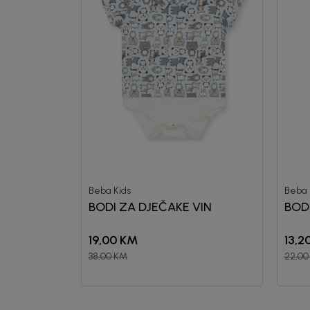
Beba Kids
Beba 
BODI ZA DJEČAKE VIN
BODI
19,00
KM
13,2
38,00
KM
22,00