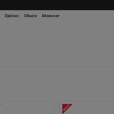
CIJENA ISPORUKE ZA SVE PORUDŽBINE IZNOSI 9KM
Dječaci
Obuća
Aksesoar