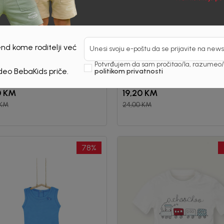
nd kome roditelji već
Unesi svoju e-poštu da se prijavite na news
Kids
Beba Kids
Potvrđujem da sam pročitao/la, razumeo/l
I ZA DJEČAKE GERI
BODI ZA DJEČAKE GIO
 deo BebaKids priče.
politikom privatnosti
0
KM
19,20
KM
KM
24,00
KM
78
%