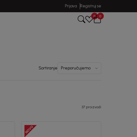
Prijava
Registruj se
0
0
Sortiranje
37 proizvodi