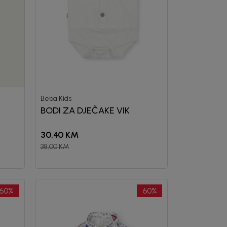
Beba Kids
BODI ZA DJEČAKE VIK
30,40
KM
38,00
KM
60
%
60
%