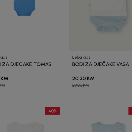
Kids
Beba Kids
I ZA DJECAKE TOMAS
BODI ZA DJEČAKE VASA
KM
20,30
KM
KM
29,00
KM
40
%