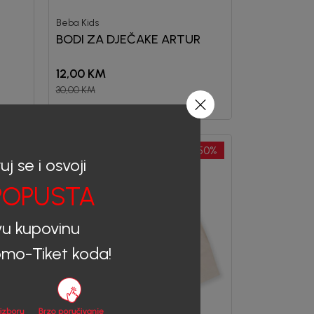
Beba Kids
BODI ZA DJEČAKE ARTUR
12,00
KM
30,00
KM
20
%
50
%
uj se i osvoji
OPUSTA
vu kupovinu
mo-Tiket koda!