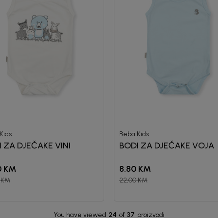
Kids
Beba Kids
 ZA DJEČAKE VINI
BODI ZA DJEČAKE VOJA
0
KM
8,80
KM
KM
22,00
KM
You have viewed
24
of
37
proizvodi