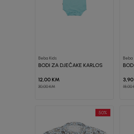
Beba Kids
Beba 
BODI ZA DJEČAKE KARLOS
BOD
12,00
KM
3,90
30,00
KM
18,00
50
%