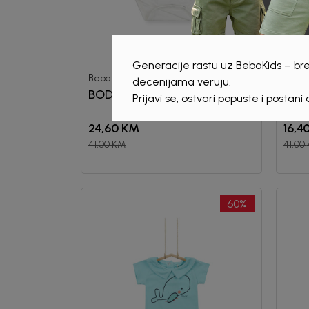
Generacije rastu uz BebaKids – bre
Beba Kids
Beba 
decenijama veruju.
BODI ZA DJEČAKE GAEL
BOD
Prijavi se, ostvari popuste i postani
24,60
KM
16,4
41,00
KM
41,00
60
%