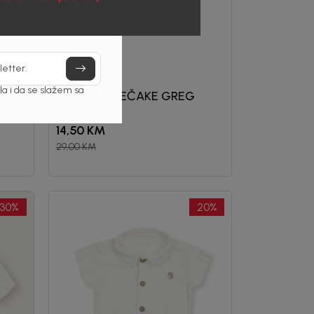
letter.
Beba Kids
a i da se slažem sa
BODI ZA DJEČAKE GREG
14,50
KM
29,00
KM
30
%
20
%