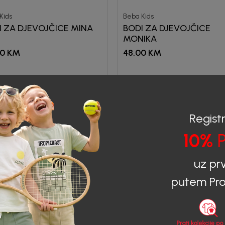
Kids
Beba Kids
I ZA DJEVOJČICE MINA
BODI ZA DJEVOJČICE
MONIKA
00
KM
48,00
KM
60
%
Registr
10%
P
uz pr
putem Pro