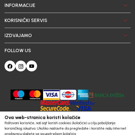
KIDS BEBA BH D.O.O. Banja Luka
INFORMACIJE
KORISNIČKI SERVIS
IZDVAJAMO
FOLLOW US
Ova web-stranica koristi kolačiće
Poštovani korisniče, naš sajt koristi cookies (kolačiće) u cilju poboljšanja
korisničkog iskustva. Ukoliko nastavite da pregledate i koristite našu Internet
prodavnicu slažete se sa upotrebom kolačića.
Obavezni
Statistics
Marketing
Trajni
Saznajte više
slažem se
Prihvatam sve