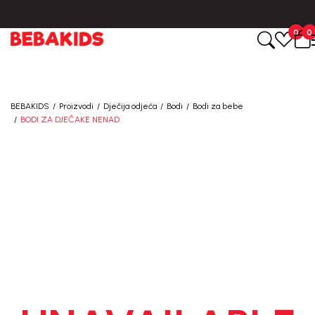
CIJENA ISPORUKE ZA SVE PORUDŽBINE IZNOSI 9KM
0
0
BEBAKIDS
Proizvodi
Dječija odjeća
Bodi
Bodi za bebe
BODI ZA DJEČAKE NENAD