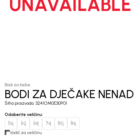
UNAVAILABLE
1
/
6
Bodi za bebe
BODI ZA DJEČAKE
NENAD
Šifra proizvoda:
3241OM0E30P01
Odaberite veličinu
:
56
62
68
74
80
86