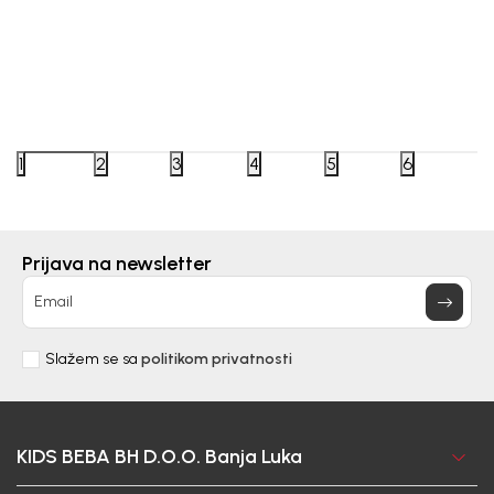
Beba Kids
Beba Kids
BODI ZA DJEVOJČICE MARTINA
BODI Z
1
2
3
4
5
6
43,00
KM
43,00
Prijava na newsletter
DODAJ U KORPU
Email
Slažem se sa
politikom privatnosti