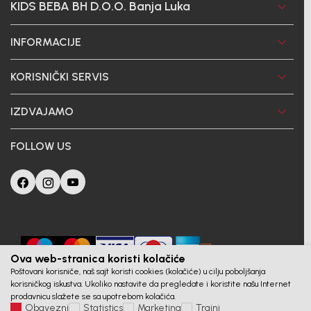
KIDS BEBA BH D.O.O. Banja Luka
INFORMACIJE
KORISNIČKI SERVIS
IZDVAJAMO
FOLLOW US
Ova web-stranica koristi kolačiće
Poštovani korisniče, naš sajt koristi cookies (kolačiće) u cilju poboljšanja
korisničkog iskustva. Ukoliko nastavite da pregledate i koristite našu Internet
prodavnicu slažete se sa upotrebom kolačića.
Obavezni
Statistics
Marketing
Trajni