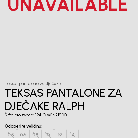
UNAVAILABLE
Unesi svoju e-poštu da se prijavite na newsletter.
Potvrđujem da sam pročitao/la, razumeo/la i da se slažem
sa
politikom privatnosti
1
/
5
Teksas pantalone za dječake
TEKSAS PANTALONE ZA
DJEČAKE RALPH
Šifra proizvoda:
1241OM0N21S00
Odaberite veličinu
:
05
06
08
10
12
14