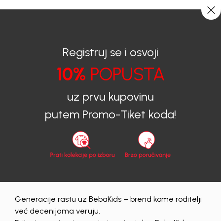
CIJENA ISPORUKE ZA SVE PORUDŽBINE IZNOSI 9KM
0
0
Registruj se i osvoji
10%
POPUSTA
BEBAKIDS
Proizvodi
Dječija odjeća
Teksas pantalone
Teksas pantalone za dječake
TEKSAS PANTALONE ZA DJEČAKE BANE
uz prvu kupovinu
putem Promo-Tiket koda!
50
%
Generacije rastu uz BebaKids – brend kome roditelji
već decenijama veruju.