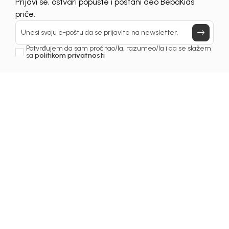
Prijavi se, ostvari popuste i postani deo BebaKids
priče.
Unesi svoju e-poštu da se prijavite na newsletter.
Potvrđujem da sam pročitao/la, razumeo/la i da se slažem
sa
politikom privatnosti
1
/
6
Teksas pantalone za dječake
TEKSAS PANTALONE ZA
DJEČAKE BANE
Šifra proizvoda:
1261OM0N32P01
Odaberite veličinu
: