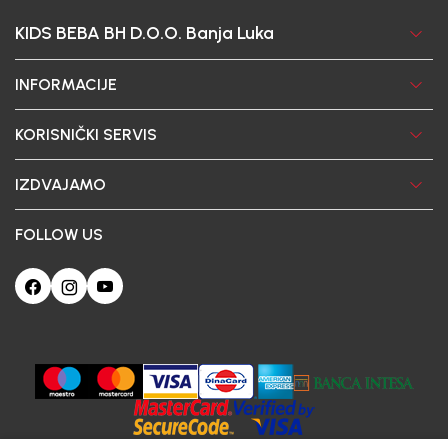
KIDS BEBA BH D.O.O. Banja Luka
INFORMACIJE
KORISNIČKI SERVIS
IZDVAJAMO
FOLLOW US
Ova web-stranica koristi kolačiće
Poštovani korisniče, naš sajt koristi cookies (kolačiće) u cilju poboljšanja
korisničkog iskustva. Ukoliko nastavite da pregledate i koristite našu Internet