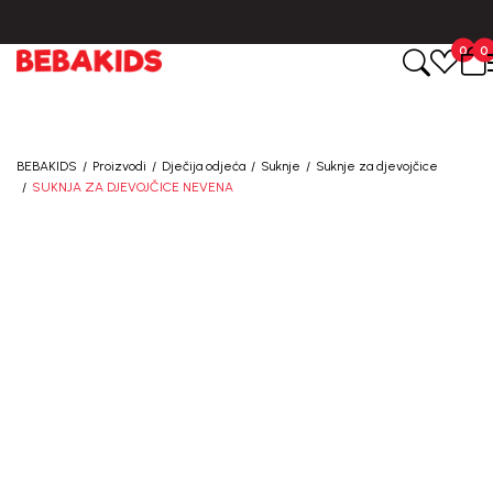
CIJENA ISPORUKE ZA SVE PORUDŽBINE IZNOSI 9KM
0
0
BEBAKIDS
Proizvodi
Dječija odjeća
Suknje
Suknje za djevojčice
SUKNJA ZA DJEVOJČICE NEVENA