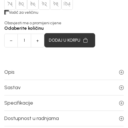
74
80
86
92
98
104
Vodič za veličinu
Obavjesti me o promijeni cijene
Odaberite količinu
DODAJ U KORPU
Opis
Sastav
Specifikacije
Dostupnost u radnjama