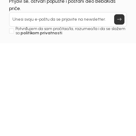
UNAVAILABLE
Prijavi se, ostvari popuste i postani deo BebaKids
priče.
Unesi svoju e-poštu da se prijavite na newsletter.
Potvrđujem da sam pročitao/la, razumeo/la i da se slažem
sa
politikom privatnosti
1
/
3
Šortsevi za djevojčice
ŠORTS ZA DJEVOJČICE
SMILJA
Šifra proizvoda:
2241OZ0F10T00
Odaberite veličinu
:
62
68
74
80
86
92
98
104