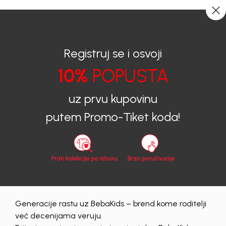
CIJENA ISPORUKE ZA SVE PORUDŽBINE IZNOSI 9KM
0
0
Registruj se i osvoji
10%
POPUSTA
BEBAKIDS
Proizvodi
Dječija odjeća
Šortsevi
Šortsevi za djevojčice
ŠORTS ZA DJEVOJČICE SMILJA
uz prvu kupovinu
putem Promo-Tiket koda!
Generacije rastu uz BebaKids – brend kome roditelji
već decenijama veruju.