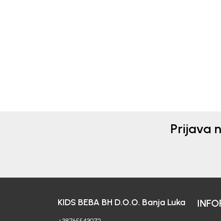
Beba Kids
Beba 
ŠORTS ZA DJEVOJČICE
ŠOR
ALINA
DAR
66,00
KM
30,1
43,00
Prijava 
KIDS BEBA BH D.O.O. Banja Luka
INFO