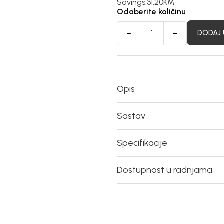
Savings:
31,20
KM
Odaberite količinu
DODAJ 
Opis
Sastav
Specifikacije
Dostupnost u radnjama