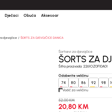
CIJENA ISPORUKE ZA SVE PORUDŽBINE IZNOSI 9KM
Dječaci
Obuća
Aksesoar
za djevojčice
ŠORTS ZA DJEVOJČICE DANICA
Šortsevi za djevojčice
ŠORTS ZA D
60
%
Šifra proizvoda:
2261OZ0F10A01
Odaberite veličinu
:
74
80
86
92
98
Vodič za veličinu
52,00
KM
20,80
KM