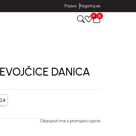
Prijava
Registruj se
0
0
JEVOJČICE DANICA
104
Obavjesti me o promijeni cijene