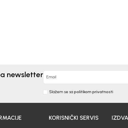
Kids
Beba Kids
TS ZA DJEVOJČICE
ŠORTS ZA DJEVOJČICE
IA
DOROTI
0
KM
42,00
KM
KM
60,00
KM
na newsletter
Email
Slažem se sa
politikom privatnosti
RMACIJE
KORISNIČKI SERVIS
IZDV