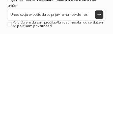
Prijavi se, ostvari popuste i postani deo BebaKids
priče.
Unesi svoju e-poštu da se prijavite na newsletter.
Potvrđujem da sam pročitao/la, razumeo/la i da se slažem
sa
politikom privatnosti
1
/
6
Šortsevi za djevojčice
ŠORTS ZA DJEVOJČICE
DORA
Šifra proizvoda:
2251OZ0F10O00
Odaberite veličinu
: