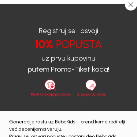
CIJENA ISPORUKE ZA SVE PORUDŽBINE IZNOSI 9KM
0
0
Registruj se i osvoji
10%
POPUSTA
BEBAKIDS
Proizvodi
Dječija odjeća
Šortsevi
Šortsevi za djevojčice
ŠORTS ZA DJEVOJČICE DORA
uz prvu kupovinu
putem Promo-Tiket koda!
60
%
Generacije rastu uz BebaKids – brend kome roditelji
već decenijama veruju.