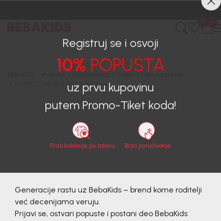
CIJENA ISPORUKE ZA SVE PORUDŽBINE IZNOSI 9KM
0
0
Registruj se i osvoji
10%
POPUSTA
BEBAKIDS
Proizvodi
Dječija odjeća
Setovi
Setovi za bebe
KOMPLET ZA DJEVOJČICE NATALIA
uz prvu kupovinu
putem Promo-Tiket koda!
Generacije rastu uz BebaKids – brend kome roditelji
već decenijama veruju.