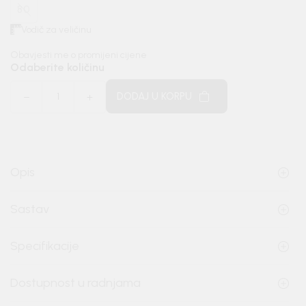
80
Vodič za veličinu
Obavjesti me o promijeni cijene
Odaberite količinu
DODAJ U KORPU
Opis
Sastav
Specifikacije
Dostupnost u radnjama