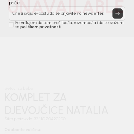
UNAVAILABLE
Prijavi se, ostvari popuste i postani deo BebaKids
priče.
Unesi svoju e-poštu da se prijavite na newsletter.
Potvrđujem da sam pročitao/la, razumeo/la i da se slažem
sa
politikom privatnosti
1
/
5
Setovi za bebe
KOMPLET ZA
DJEVOJČICE NATALIA
Šifra proizvoda:
3241OZ0A20R00
Odaberite veličinu
: