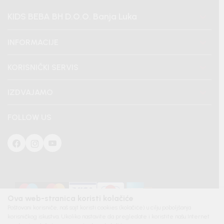
KIDS BEBA BH D.O.O. Banja Luka
INFORMACIJE
KORISNIČKI SERVIS
IZDVAJAMO
FOLLOW US
Ova web-stranica koristi kolačiće
Poštovani korisniče, naš sajt koristi cookies (kolačiće) u cilju poboljšanja
korisničkog iskustva. Ukoliko nastavite da pregledate i koristite našu Internet