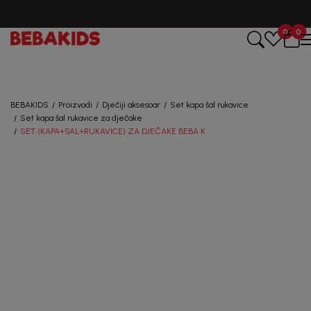
CIJENA ISPORUKE ZA SVE PORUDŽBINE IZNOSI 9KM
0
0
Registruj se i osvoji
10%
POPUSTA
BEBAKIDS
Proizvodi
Dječiji aksesoar
Set kapa šal rukavice
uz prvu kupovinu
Set kapa šal rukavice za dječake
SET (KAPA+SAL+RUKAVICE) ZA DJEČAKE BEBA K
putem Promo-Tiket koda!
Generacije rastu uz BebaKids – brend kome roditelji
već decenijama veruju.
Prijavi se, ostvari popuste i postani deo BebaKids