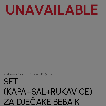
priče.
UNAVAILABLE
Unesi svoju e-poštu da se prijavite na newsletter.
Potvrđujem da sam pročitao/la, razumeo/la i da se slažem
sa
politikom privatnosti
1
/
4
Set kapa šal rukavice za dječake
SET
(KAPA+SAL+RUKAVICE)
ZA DJEČAKE BEBA K