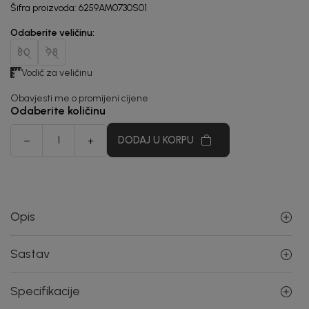
Šifra proizvoda:
6259AM0730S01
Odaberite veličinu
:
80
98
Vodič za veličinu
Obavjesti me o promijeni cijene
Odaberite količinu
DODAJ U KORPU
Opis
Sastav
Specifikacije