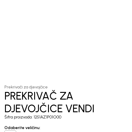
Unesi svoju e-poštu da se prijavite na newsletter.
Potvrđujem da sam pročitao/la, razumeo/la i da se slažem
sa
politikom privatnosti
1
/
5
Prekrivači za djevojčice
PREKRIVAČ ZA
DJEVOJČICE VENDI
Šifra proizvoda:
1251AZ1P01O00
Odaberite veličinu
: