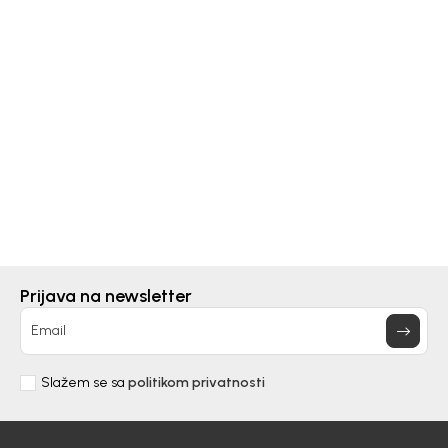
Beba Kids
PATOFNE ZA DJEČAKE BEBAKIDS
40,00
KM
Prijava na newsletter
DODAJ U KORPU
Email
Slažem se sa
politikom privatnosti