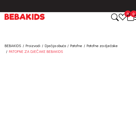
CIJENA ISPORUKE ZA SVE PORUDŽBINE IZNOSI 9KM
0
0
BEBAKIDS
Proizvodi
Dječija obuća
Patofne
Patofne za dječake
PATOFNE ZA DJEČAKE BEBAKIDS