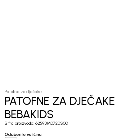
1
/
3
Patofne za dječake
PATOFNE ZA DJEČAKE
BEBAKIDS
Šifra proizvoda:
6259BM0720S00
Odaberite veličinu
: