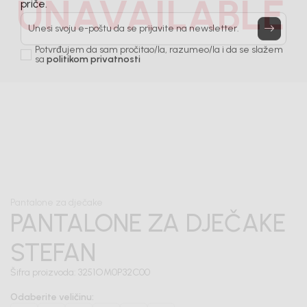
UNAVAILABLE
Prijavi se, ostvari popuste i postani deo BebaKids
priče.
Unesi svoju e-poštu da se prijavite na newsletter.
Potvrđujem da sam pročitao/la, razumeo/la i da se slažem
sa
politikom privatnosti
1
/
6
Pantalone za dječake
PANTALONE ZA DJEČAKE
STEFAN
Šifra proizvoda:
3251OM0P32C00
Odaberite veličinu
: