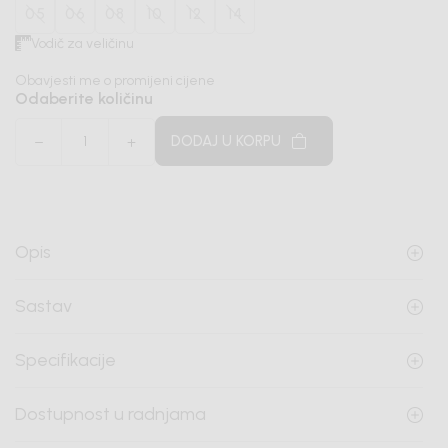
05
06
08
10
12
14
Vodič za veličinu
Obavjesti me o promijeni cijene
Odaberite količinu
DODAJ U KORPU
Opis
Sastav
Specifikacije
Dostupnost u radnjama