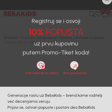
CIJENA ISPORUKE ZA SVE PORUDŽBINE IZNOSI 9KM
0
0
Registruj se i osvoji
10%
POPUSTA
BEBAKIDS
Proizvodi
Dječija odjeća
Pantalone
Pantalone za dječake
PANTALONE ZA DJEČAKE STEFAN
uz prvu kupovinu
putem Promo-Tiket koda!
Generacije rastu uz BebaKids – brend kome roditelji
već decenijama veruju.