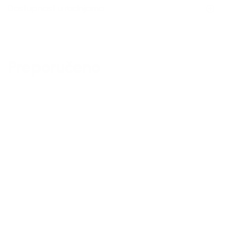
Dostupnost u radnjama
Preporučeno