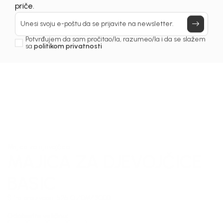
Prijavi se, ostvari popuste i postani deo BebaKids
priče.
Unesi svoju e-poštu da se prijavite na newsletter.
Potvrđujem da sam pročitao/la, razumeo/la i da se slažem
sa
politikom privatnosti
1
/
5
Majice za djevojčice
MAJICA ZA DJEVOJČICE
BASIC
Šifra proizvoda:
5261OZ0M43C00
Odaberite veličinu
: