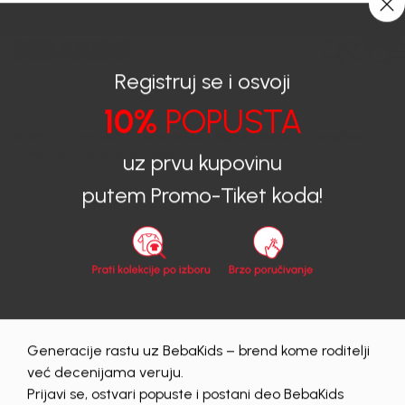
CIJENA ISPORUKE ZA SVE PORUDŽBINE IZNOSI 9KM
0
0
Registruj se i osvoji
10%
POPUSTA
BEBAKIDS
Proizvodi
Dječija odjeća
Majice
Majice za djevojčice
MAJICA ZA DJEVOJČICE BASIC
uz prvu kupovinu
putem Promo-Tiket koda!
40
%
Generacije rastu uz BebaKids – brend kome roditelji
već decenijama veruju.