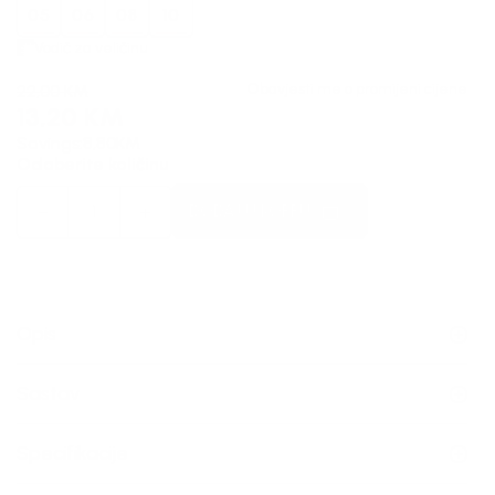
05
06
08
10
Vodič za veličinu
Obavjesti me o promijeni cijene
22,00
KM
13,20
KM
Savings:
8,80
KM
Odaberite količinu
DODAJ U KORPU
Opis
Sastav
Specifikacije