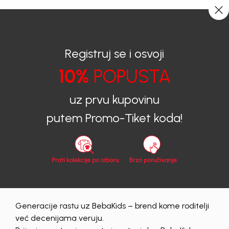
CIJENA ISPORUKE ZA SVE PORUDŽBINE IZNOSI 9KM
0
0
Registruj se i osvoji
10%
POPUSTA
BEBAKIDS
Proizvodi
Dječija odjeća
Majice
Majice za dječake
MAJICA ZA DJEČAKE BASIC
uz prvu kupovinu
putem Promo-Tiket koda!
20
%
Generacije rastu uz BebaKids – brend kome roditelji
već decenijama veruju.