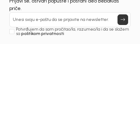
Prijavi se, ostvari popuste i postani deo BebaKids
priče.
Unesi svoju e-poštu da se prijavite na newsletter.
Potvrđujem da sam pročitao/la, razumeo/la i da se slažem
sa
politikom privatnosti
1
/
3
Majice za dječake
MAJICA ZA DJEČAKE
BASIC
Šifra proizvoda:
5241OM0M43T00
Odaberite veličinu
:
68
74