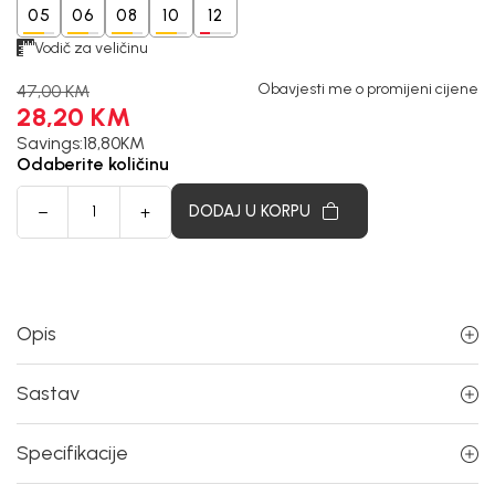
05
06
08
10
12
Vodič za veličinu
Obavjesti me o promijeni cijene
47,00
KM
28,20
KM
Savings:
18,80
KM
Odaberite količinu
DODAJ U KORPU
Opis
Sastav
Specifikacije