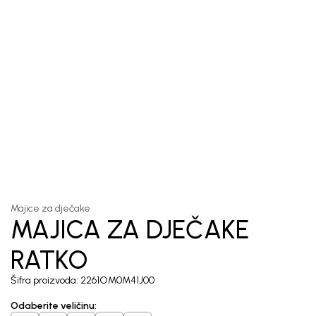
1
/
5
Majice za dječake
MAJICA ZA DJEČAKE
RATKO
Šifra proizvoda:
2261OM0M41J00
Odaberite veličinu
: