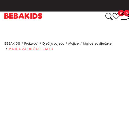
CIJENA ISPORUKE ZA SVE PORUDŽBINE IZNOSI 9KM
0
0
BEBAKIDS
Proizvodi
Dječija odjeća
Majice
Majice za dječake
MAJICA ZA DJEČAKE RATKO
40
%