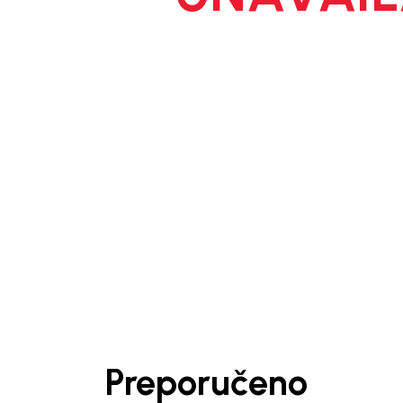
1
/
4
Preporučeno