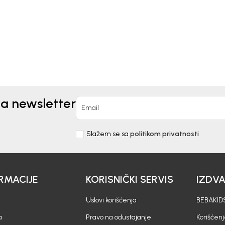
0
KM
34,00
KM
na newsletter
Email
Slažem se sa
politikom privatnosti
RMACIJE
KORISNIČKI SERVIS
IZDV
Uslovi korišćenja
BEBAKIDS
a
Pravo na odustajanje
Korišćen