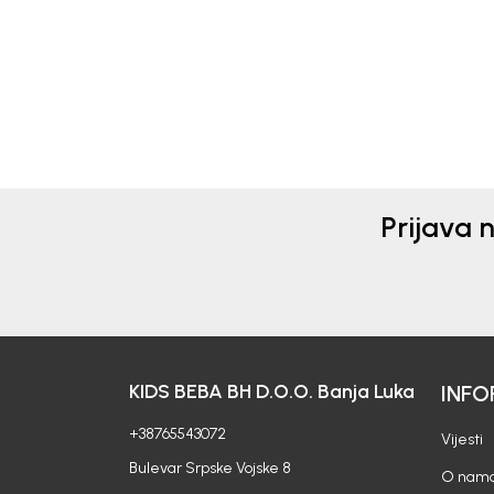
25,00
KM
23,0
Prijava 
KIDS BEBA BH D.O.O. Banja Luka
INFO
+38765543072
Vijesti
Bulevar Srpske Vojske 8
O nam