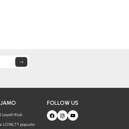
33,00
KM
43,00
KM
AJAMO
FOLLOW US
 Loyalti Klub
je LOYALTY popusta