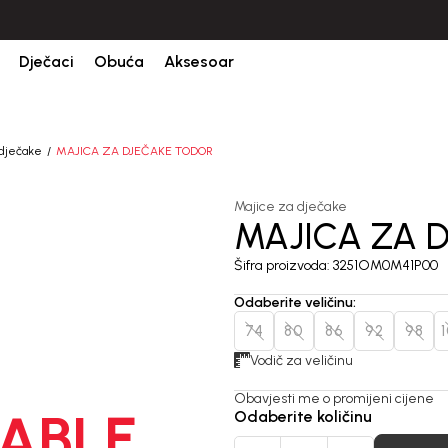
CIJENA ISPORUKE ZA SVE PORUDŽBINE IZNOSI 9KM
Dječaci
Obuća
Aksesoar
 dječake
MAJICA ZA DJEČAKE TODOR
Majice za dječake
MAJICA ZA 
Šifra proizvoda:
3251OM0M41P00
Odaberite veličinu
:
74
80
86
92
98
Vodič za veličinu
Obavjesti me o promijeni cijene
ABLE
Odaberite količinu