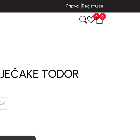
Prijava
Registruj se
0
0
DJEČAKE TODOR
104