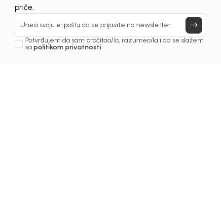
Prijavi se, ostvari popuste i postani deo BebaKids
priče.
Unesi svoju e-poštu da se prijavite na newsletter.
Potvrđujem da sam pročitao/la, razumeo/la i da se slažem
sa
politikom privatnosti
1
/
5
Kupaći kostimi za djevojčice
KOSTIM ZA DJEVOJČICE
BEBAKIDS
Šifra proizvoda:
5259AZ0221J00
Odaberite veličinu
: