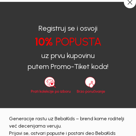
CIJENA ISPORUKE ZA SVE PORUDŽBINE IZNOSI 9KM
0
0
Registruj se i osvoji
10%
POPUSTA
BEBAKIDS
Proizvodi
Dječiji aksesoar
Kupaći kostimi
Kupaći kostimi za djevojčice
KOSTIM ZA DJEVOJČICE BEBAKIDS
uz prvu kupovinu
putem Promo-Tiket koda!
40
%
Generacije rastu uz BebaKids – brend kome roditelji
već decenijama veruju.