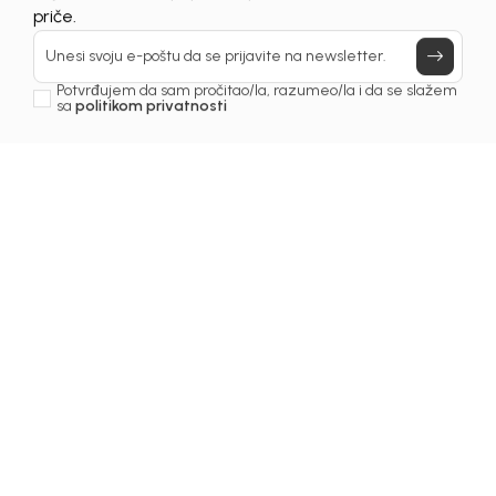
Prijavi se, ostvari popuste i postani deo BebaKids
priče.
Unesi svoju e-poštu da se prijavite na newsletter.
Potvrđujem da sam pročitao/la, razumeo/la i da se slažem
sa
politikom privatnosti
1
/
5
Košulje za djevojčice
KOŠULJA ZA
DJEVOJČICE BETHANY
Šifra proizvoda:
1261OZ0K20P00
Odaberite veličinu
: