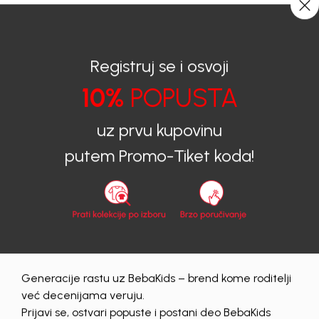
CIJENA ISPORUKE ZA SVE PORUDŽBINE IZNOSI 9KM
0
0
Registruj se i osvoji
10%
POPUSTA
BEBAKIDS
Proizvodi
Dječija odjeća
Košulje
Košulje za djevojčice
KOŠULJA ZA DJEVOJČICE BETHANY
uz prvu kupovinu
putem Promo-Tiket koda!
40
%
Generacije rastu uz BebaKids – brend kome roditelji
već decenijama veruju.