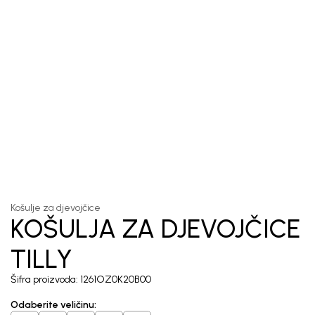
1
/
5
Košulje za djevojčice
KOŠULJA ZA
DJEVOJČICE TILLY
Šifra proizvoda:
1261OZ0K20B00
Odaberite veličinu
: