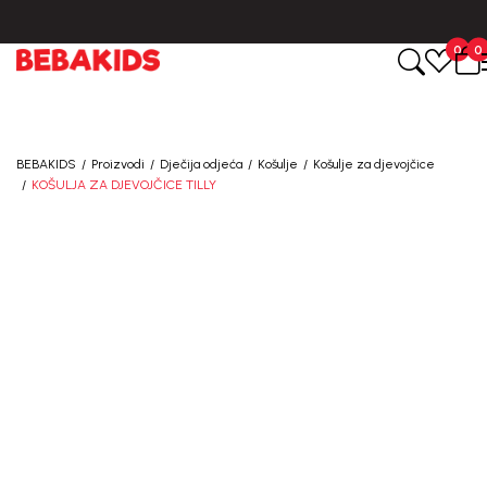
CIJENA ISPORUKE ZA SVE PORUDŽBINE IZNOSI 9KM
0
0
BEBAKIDS
Proizvodi
Dječija odjeća
Košulje
Košulje za djevojčice
KOŠULJA ZA DJEVOJČICE TILLY
50
%