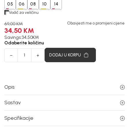
05
06
08
10
14
Vodič za veličinu
Obavjesti me o promijeni cijene
69,00
KM
34,50
KM
Savings:
34,50
KM
Odaberite količinu
DODAJ U KORPU
Opis
Sastav
Specifikacije