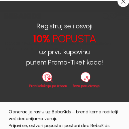
CIJENA ISPORUKE ZA SVE PORUDŽBINE IZNOSI 9KM
0
0
Registruj se i osvoji
10%
POPUSTA
BEBAKIDS
Proizvodi
Dječija odjeća
Košulje
Košulje za dječake
KOŠULJA ZA DJEČAKE ASHTON
uz prvu kupovinu
putem Promo-Tiket koda!
50
%
Generacije rastu uz BebaKids – brend kome roditelji
već decenijama veruju.