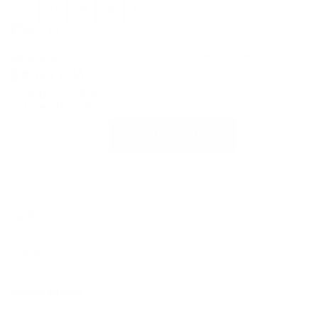
05
06
08
10
12
Vodič za veličinu
Obavjesti me o promijeni cijene
48,00
KM
24,00
KM
Savings:
24,00
KM
Odaberite količinu
DODAJ U KORPU
Opis
Sastav
Specifikacije