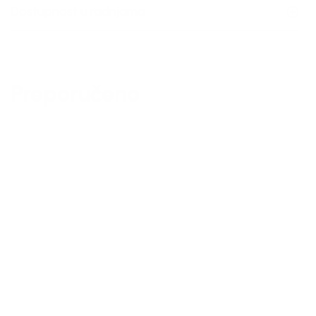
Dostupnost u radnjama
Preporučeno