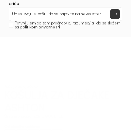
Prijavi se, ostvari popuste i postani deo BebaKids
priče.
Unesi svoju e-poštu da se prijavite na newsletter.
Potvrđujem da sam pročitao/la, razumeo/la i da se slažem
sa
politikom privatnosti
1
/
5
Košulje za dječake
KOŠULJA ZA DJEČAKE
ASHTON
Šifra proizvoda:
2261OM0K10P00
Odaberite veličinu
: